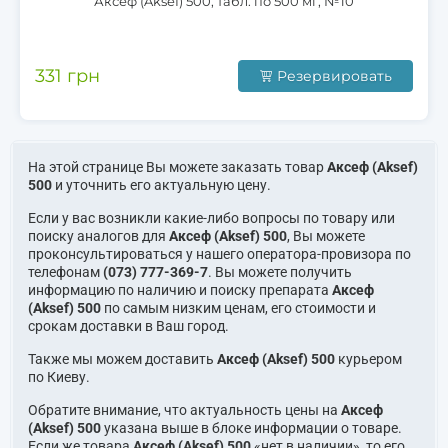
Аксеф (Aksef) 500, табл. по 500 мг, №10
331 грн
Резервировать
На этой странице Вы можете заказать товар
Аксеф (Aksef)
500
и уточнить его актуальную цену.
Если у вас возникли какие-либо вопросы по товару или
поиску аналогов для
Аксеф (Aksef) 500
, Вы можете
проконсультироваться у нашего оператора-провизора по
телефонам
(073) 777-369-7
. Вы можете получить
информацию по наличию и поиску препарата
Аксеф
(Aksef) 500
по самым низким ценам, его стоимости и
срокам доставки в Ваш город.
Также мы можем доставить
Аксеф (Aksef) 500
курьером
по Киеву.
Обратите внимание, что актуальность цены на
Аксеф
(Aksef) 500
указана выше в блоке информации о товаре.
Если же товара
Аксеф (Aksef) 500
«нет в наличии», то его