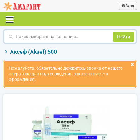
Вход
Поиск
лекарств
по
Аксеф (Aksef) 500
названию
Пожалуйста, обязательно дождитесь звонка от нашего
оператора для подтверждения заказа после его
оформления.