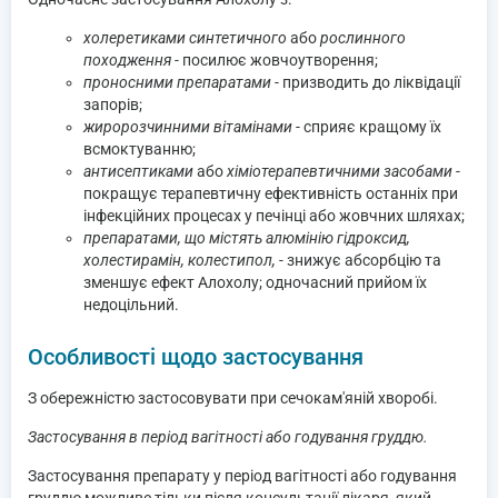
холеретиками синтетичного
або
рослинного
походження
- посилює жовчоутворення;
проносними препаратами
- призводить до ліквідації
запорів;
жиророзчинними вітамінами
- сприяє кращому їх
всмоктуванню;
антисептиками
або
хіміотерапевтичними засобами
-
покращує терапевтичну ефективність останніх при
інфекційних процесах у печінці або жовчних шляхах;
препаратами, що містять алюмінію гідроксид,
холестирамін, колестипол, -
знижує абсорбцію та
зменшує ефект Алохолу; одночасний прийом їх
недоцільний.
Особливості щодо застосування
З обережністю застосовувати при сечокам'яній хворобі.
Застосування в період вагітності або годування груддю.
Застосування препарату у період вагітності або годування