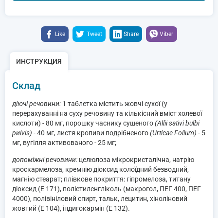
Like
Tweet
Share
Viber
ИНСТРУКЦИЯ
Склад
діючі речовини:
1 таблетка містить жовчі сухої (у
перерахуванні на суху речовину та кількісний вміст холевої
кислоти) - 80 мг, порошку часнику сушеного
(Аlliі sativi bulbi
риlvіs)
- 40 мг, листя кропиви подрібненого
(Urticae Fоlium)
- 5
мг, вугілля активованого - 25 мг;
допоміжні речовини:
целюлоза мікрокристалічна, натрію
кроскармелоза, кремнію діоксид колоїдний безводний,
магнію стеарат; плівкове покриття: гіпромелоза, титану
діоксид (Е 171), поліетиленгліколь (макрогол, ПЕГ 400, ПЕГ
4000), полівініловий спирт, тальк, лецитин, хіноліновий
жовтий (Е 104), індигокармін (Е 132).