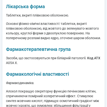
Лікарська форма
Таблетки, вкриті плівковою оболонкою.
Основні фізико-хімічні властивості:
таблетки, вкриті
плівковою оболонкою, від жовтого до зеленувато-жовтого
кольору, круглої форми з двоопуклою поверхнею. На
поперечному розламі видно ядро, оточене шаром оболонки.
Фармакотерапевтична група
Засоби, що застосовуються при біліарній патології.
Код АТХ
А05А Х.
Фармакологічні властивості
Фармакодинаміка.
Алохол покращує секреторну функцію печінкових клітин,
спричиняючи помірний холеретичний ефект. Стимулює
синтез жовчних кислот; підвищує осмотичний градієнт між
жовчю і кров'ю, що зумовлює збільшення фільтрації у