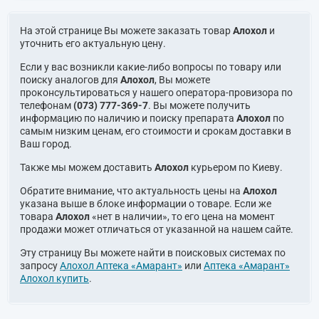
На этой странице Вы можете заказать товар
Алохол
и
уточнить его актуальную цену.
Если у вас возникли какие-либо вопросы по товару или
поиску аналогов для
Алохол
, Вы можете
проконсультироваться у нашего оператора-провизора по
телефонам
(073) 777-369-7
. Вы можете получить
информацию по наличию и поиску препарата
Алохол
по
самым низким ценам, его стоимости и срокам доставки в
Ваш город.
Также мы можем доставить
Алохол
курьером по Киеву.
Обратите внимание, что актуальность цены на
Алохол
указана выше в блоке информации о товаре. Если же
товара
Алохол
«нет в наличии», то его цена на момент
продажи может отличаться от указанной на нашем сайте.
Эту страницу Вы можете найти в поисковых системах по
запросу
Алохол Аптека «Амарант»
или
Аптека «Амарант»
Алохол купить
.