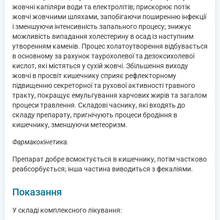
жовчні капіляри води та електролітів; прискорює потік
жовчі жовчними шляхами, запобігаючи поширенню інфекції
і зменшуючи інтенсивність запального процесу; знижує
можливість випадання холестерину в осад із наступним
утворенням каменів. Процес холатоутворення відбувається
в основному за рахунок таурохолевої та дезоксихолевої
кислот, які містяться у сухій жовчі. Збільшення виходу
жовчі в просвіт кишечнику сприяє рефлекторному
підвищенню секреторної та рухової активності травного
тракту, покращує емульгування харчових жирів та загалом
процеси травлення. Складові часнику, які входять до
складу препарату, пригнічують процеси бродіння в
кишечнику, зменшуючи метеоризм.
Фармакокінетика.
Препарат добре всмоктується в кишечнику, потім частково
реабсорбується; інша частина виводиться з фекаліями.
Показання
У складі комплексного лікування: