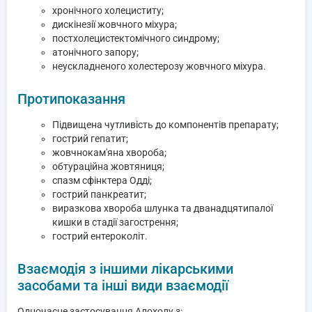
хронічного холециститу;
дискінезії жовчного міхура;
постхолецистектомічного синдрому;
атонічного запору;
неускладненого холестерозу жовчного міхура.
Протипоказання
Підвищена чутливість до компонентів препарату;
гострий гепатит;
жовчнокам'яна хвороба;
обтураційна жовтяниця;
спазм сфінктера Одді;
гострий панкреатит;
виразкова хвороба шлунка та дванадцятипалої
кишки в стадії загострення;
гострий ентероколіт.
Взаємодія з іншими лікарськими
засобами та інші види взаємодії
Одночасне застосування Алохолу з: