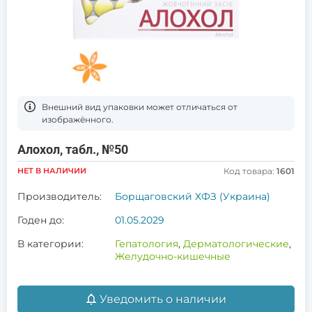
Bнешний вид упаковки может отличаться от
изображённого.
Алохол, табл., №50
НЕТ В НАЛИЧИИ
Код товара:
1601
Производитель:
Борщаговский ХФЗ (Украина)
Годен до:
01.05.2029
В категории:
Гепатология
,
Дерматологические
,
Желудочно-кишечные
Уведомить о наличии