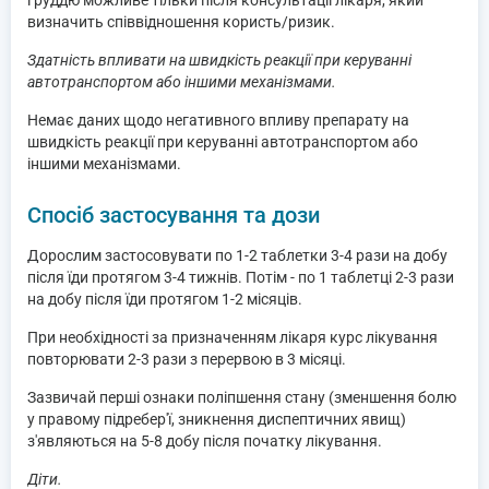
груддю можливе тільки після консультації лікаря, який
визначить співвідношення користь/ризик.
Здатність впливати на швидкість реакції при керуванні
автотранспортом або іншими механізмами.
Немає даних щодо негативного впливу препарату на
швидкість реакції при керуванні автотранспортом або
іншими механізмами.
Спосіб застосування та дози
Дорослим застосовувати по 1-2 таблетки 3-4 рази на добу
після їди протягом 3-4 тижнів. Потім - по 1 таблетці 2-3 рази
на добу після їди протягом 1-2 місяців.
При необхідності за призначенням лікаря курс лікування
повторювати 2-3 рази з перервою в 3 місяці.
Зазвичай перші ознаки поліпшення стану (зменшення болю
у правому підребер'ї, зникнення диспептичних явищ)
з'являються на 5-8 добу після початку лікування.
Діти.