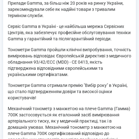
Прилади Gamma, за більш ніж 20 років на ринку України,
зарекомендували себе як надійні товари з тривалим
терміном служби.
Сервіс Gamma в Україні - це найбільша мережа Сервісних
Центрів, яка забезпечує професійне обслуговування техніки
Gamma у гарантійний та післягарантійний періоди.
Тонометри Gamma пройшли клінічні випробування, точність
вимірювань відповідає Європейській директиві з медичного
обладнання 93/42/ЕСС (MDD) - CE 0413, якість
підтверджена відповідними європейськими та
українськими сертифікатами.
Тонометри Gamma отримали премію "Вибір року" в Україні,
що стало підтвердженням довіри та високої оцінки
користувачів!
Механічний тонометр з манжетою на плече Gamma (Гамма)
700K застосовується як еталонний засіб вимірювання
артеріального тиску, як у медичній практиці, так і в
домашніх умовах. Механічний тонометр з манжетою на
плече Gamma 700К сертифікований відповідно до