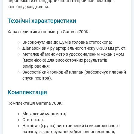
європейських стандартів якості та пройшов необхідні
клінічні дослідження.
Технічні характеристики
Характеристики тонометра Gamma 700K:
Високочутлива до шумів головка стетоскопа;
Діапазон виміру артеріального тиску 0-300 мм рт. ст.
Металевий манометр з удосконаленим механізмом
(механікою) для високоточних результатів
вимірювання;
Зносостійкий голковий клапан (забезпечує плавний
спуск повітря).
Комплектація
Комплектація Gamma 700K:
Металевий манометр;
Стетоскоп;
Нагнітач (груша) виготовлений із високоякісного
латексу із застосуванням безшовної технології;