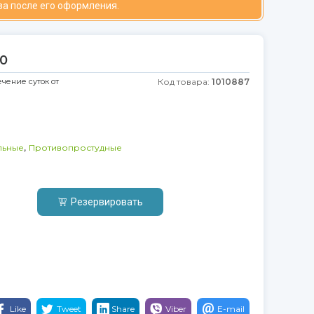
за после его оформления.
10
ечение суток от
Код товара:
1010887
,
льные
Противопростудные
Резервировать
Like
Tweet
Share
Viber
E-mail