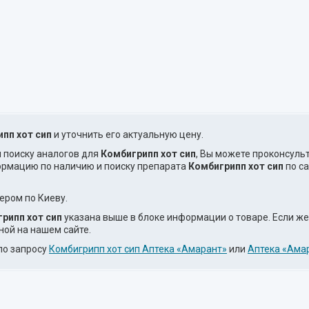
пп хот сип
и уточнить его актуальную цену.
и поиску аналогов для
Комбигрипп хот сип
, Вы можете проконсуль
ормацию по наличию и поиску препарата
Комбигрипп хот сип
по са
ером по Киеву.
рипп хот сип
указана выше в блоке информации о товаре. Если ж
ной на нашем сайте.
по запросу
Комбигрипп хот сип Аптека «Амарант»
или
Аптека «Амар