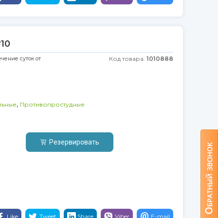
№10
ечение суток от
Код товара:
1010888
,
льные
Противопростудные
Резервировать
Like
Tweet
Share
Viber
E-mail