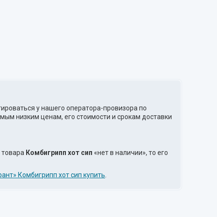
тироваться у нашего оператора-провизора по
мым низким ценам, его стоимости и срокам доставки
е товара
Комбигрипп хот сип
«нет в наличии», то его
ант» Комбигрипп хот сип купить
.