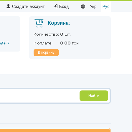
Создать аккаунт
Вход
Укр
Рус
Корзина:
0
Количество:
шт.
0,00
69-7
К оплате:
грн
В корзину
Найти