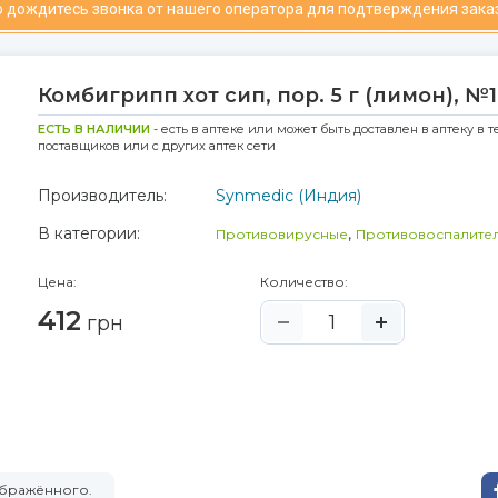
 дождитесь звонка от нашего оператора для подтверждения зака
Комбигрипп хот сип, пор. 5 г (лимон), №
ЕСТЬ В НАЛИЧИИ
- есть в аптеке или может быть доставлен в аптеку в т
поставщиков или с других аптек сети
Производитель:
Synmedic (Индия)
В категории:
,
Противовирусные
Противовоспалите
Цена:
Количество:
412
грн
ображённого.