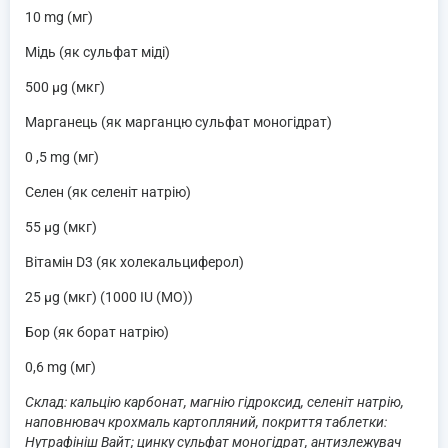
10 mg (мг)
Мідь (як сульфат міді)
500 μg (мкг)
Марганець (як марганцю сульфат моногідрат)
0 ,5 mg (мг)
Селен (як селеніт натрію)
55 μg (мкг)
Вітамін D3 (як холекальциферол)
25 μg (мкг) (1000 IU (МО))
Бор (як борат натрію)
0,6 mg (мг)
Склад: кальцію карбонат, магнію гідроксид, селеніт натрію,
наповнювач крохмаль картопляний, покриття таблетки:
Нутрафініш Вайт; цинку сульфат моногідрат, антизлежувач