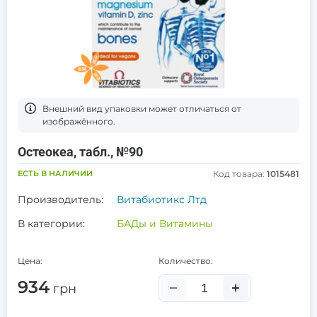
Bнешний вид упаковки может отличаться от
изображённого.
Остеокеа, табл., №90
ЕСТЬ В НАЛИЧИИ
Код товара:
1015481
Производитель:
Витабиотикс Лтд
В категории:
БАДы и Витамины
Цена:
Количество:
934
грн