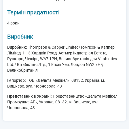
Термін придатності
4 роки
Виробник
Виробник:
Thompson & Capper Limited/Томпсон & Каппер
Лімітед, 1-13 Хардвік Роад, Астмур Індастріал Естате,
Рункорн, Чешіре, WA7 1PH, Великобританія для Vitabiotics
Ltd./ Вітабіотікс Лтд., 1 Епслі Уей, Лондон NW2 7HF,
Великобританія
Імпортер:
ТОВ «Дельта Медікел», 08132, Україна, м.
Вишневе, вул. Чорновола, 43
Представник в Україні:
Представництво «Дельта Медікел
Промоушнз АГ», Україна, 08132, м. Вишневе, вул.
Чорновола, 43