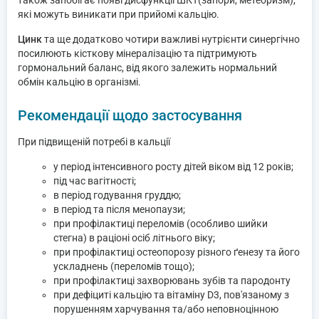
також запобігає появі дисфункції ШКТ(запори, метеоризм),
які можуть виникати при прийомі кальцію.
Цинк
та ще додатково чотири важливі нутрієнти синергічно
посилюють кісткову мінералізацію та підтримують
гормональний баланс, від якого залежить нормальний
обмін кальцію в організмі.
Рекомендації щодо застосування
При підвищеній потребі в кальції
у період інтенсивного росту дітей віком від 12 років;
під час вагітності;
в період годування груддю;
в період та після менопаузи;
при профілактиці переломів (особливо шийки
стегна) в раціоні осіб літнього віку;
при профілактиці остеопорозу різного ґенезу та його
ускладнень (переломів тощо);
при профілактиці захворювань зубів та пародонту
при дефіциті кальцію та вітаміну D3, пов'язаному з
порушенням харчування та/або неповноцінною