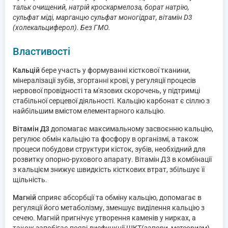
тальк очищений, натрій кроскармелоза, борат натрію,
сульфат міді, марганцю сульфат моногідрат, вітамін D3
(холекальциферол). Без ГМО.
Властивості
Кальцій
бере участь у формуванні кісткової тканини,
мінералізації зубів, згортанні крові, у регуляції процесів
нервової провідності та м'язових скорочень, у підтримці
стабільної серцевої діяльності. Кальцію карбонат є сіллю з
найбільшим вмістом елементарного кальцію.
Вітамін Д3
допомагає максимальному засвоєнню кальцію,
регулює обмін кальцію та фосфору в організмі, а також
процеси побудови структури кісток, зубів, необхідний для
розвитку опорно-рухового апарату. Вітамін Д3 в комбінації
з кальцієм знижує швидкість кісткових втрат, збільшує її
щільність.
Магній
сприяє абсорбції та обміну кальцію, допомагає в
регуляції його метаболізму, зменшує виділення кальцію з
сечею. Магній пригнічує утворення каменів у нирках, а