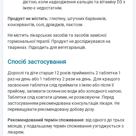
дієтою, коли надходження кальцію та вітаміну D3 з
їжею є недостатнім.
Продукт не містить:
глютену, штучних барвників,
консервантів, солі, дріжджів, лактози.
Не містить лікарських засобів та засобів замісної
гормональної терапії. Продукт не досліджувався на
тваринах. Підходить для вегетаріанців.
Спосіб застосування
Дорослі та діти старше 12 років приймають 2 таблетки 1
раз на день або 1 таблетку 2 рази на день. Для кращого
засвоєння таблетки слід приймати з їжею або після її
прийому, запивати склянкою води або холодного напою.
Таблетки слід ковтати цілими, не розжовуючи. Перед
застосуванням рекомендована консультація лікаря. Не
перевищувати рекомендовану добову дозу.
Рекомендований термін споживання:
від одного до трьох
місяців, у подальшому термін споживання узгоджується з
лікарем.