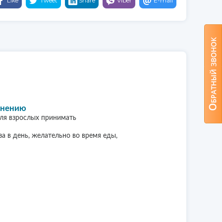
Like
Tweet
Share
Viber
E-mail
енению
для взрослых принимать
аза в день, желательно во время еды,