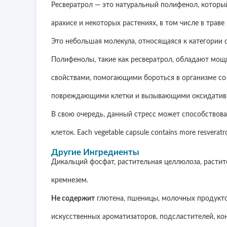
Ресвератрол — это натуральный полифенол, который
арахисе и некоторых растениях, в том числе в траве
Это небольшая молекула, относящаяся к категории 
Полифенолы, такие как ресвератрол, обладают мо
свойствами, помогающими бороться в организме с
повреждающими клетки и вызывающими оксидативн
В свою очередь, данный стресс может способство
клеток. Each vegetable capsule contains more resveratrol
Другие Ингредиенты
Дикальций фосфат, растительная целлюлоза, растит
кремнезем.
Не содержит
глютена, пшеницы, молочных продуктов
искусственных ароматизаторов, подсластителей, кон