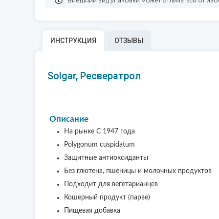
Bнешний вид упаковки может отличаться от из
ИНСТРУКЦИЯ
ОТЗЫВЫ
Solgar, Ресвератрол
Описание
На рынке С 1947 года
Polygonum сuspidatum
Защитные антиоксиданты
Без глютена, пшеницы и молочных продуктов
Подходит для вегетарианцев
Кошерный продукт (парве)
Пищевая добавка