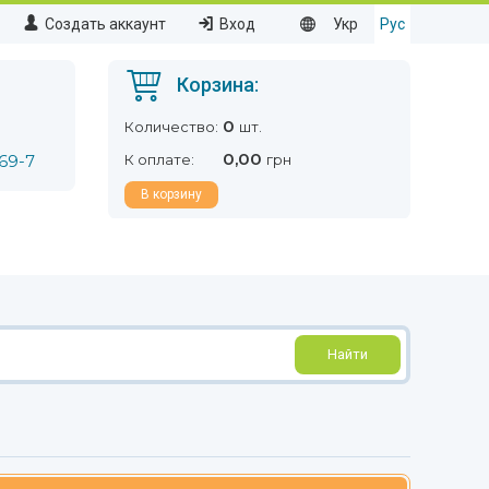
Создать аккаунт
Вход
Укр
Рус
Корзина:
0
Количество:
шт.
0,00
69-7
К оплате:
грн
В корзину
Найти