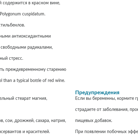
 содержится в красном вине,
 Polygonum cuspidatum.
стильбенлов.
щными антиоксидантными
о свободными радикалами,
ый стресс.
вать преждевременному старению
 than a typical bottle of red wine.
Предупреждения
ельный стеарат магния,
Если вы беременны, кормите г
страдаете от заболевания, пр
, сои, дрожжей, сахара, натрия,
пищевых добавок.
сервантов и красителей.
При появлении побочных эффек