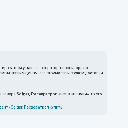
ьтироваться у нашего оператора-провизора по
амым низким ценам, его стоимости и срокам доставки
е товара
Solgar, Ресвератрол
«нет в наличии», то его
ант» Solgar, Ресвератрол купить
.