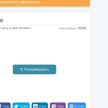
за после его оформления.
30
ю цену и срок поставки
Код товара:
10135
Резервировать
Like
Tweet
Share
Viber
E-mail