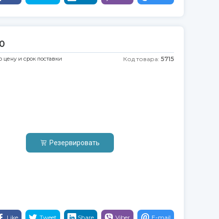
0
ю цену и срок поставки
Код товара:
5715
Резервировать
Like
Tweet
Share
Viber
E-mail