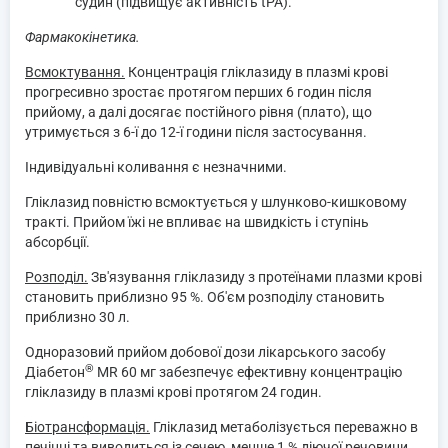
судин (підвищує активність tРА).
Фармакокінетика.
Всмоктування.
Концентрація гліклазиду в плазмі крові
прогресивно зростає протягом перших 6 годин після
прийому, а далі досягає постійного рівня (плато), що
утримується з 6-ї до 12-ї години після застосування.
Індивідуальні коливання є незначними.
Гліклазид повністю всмоктується у шлунково-кишковому
тракті. Прийом їжі не впливає на швидкість i ступінь
абсорбції.
Розподіл.
Зв'язування гліклазиду з протеїнами плазми крові
становить приблизно 95 %. Об'єм розподілу становить
приблизно 30 л.
Одноразовий прийом добової дози лікарського засобу
®
Діабетон
MR 60 мг забезпечує ефективну концентрацію
гліклазиду в плазмі крові протягом 24 годин.
Біотрансформація.
Гліклазид метаболізується переважно в
печінці та виводиться із сечею, менше 1 % діючої речовини