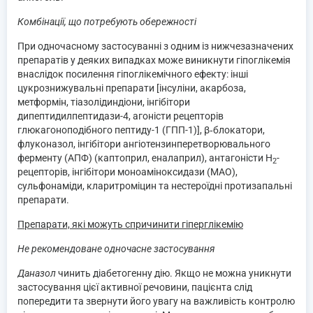
Комбінації, що потребують обережності
При одночасному застосуванні з одним із нижчезазначених
препаратів у деяких випадках може виникнути гіпоглікемія
внаслідок посилення гіпоглікемічного ефекту: інші
цукрознижувальні препарати [інсуліни, акарбоза,
метформін, тіазолідиндіони, інгібітори
дипептидилпептидази-4, агоністи рецепторів
глюкагоноподібного пептиду-1 (ГПП-1)], β‑блокатори,
флуконазол, інгібітори ангіотензинперетворювального
ферменту (АПФ) (каптоприл, еналаприл), антагоністи Н
-
2
рецепторів, інгібітори моноаміноксидази (МАО),
сульфонаміди, кларитроміцин та нестероїдні протизапальні
препарати.
Препарати, які можуть спричинити гіперглікемію
Не рекомендоване одночасне застосування
Даназол
чинить діабетогенну дію. Якщо не можна уникнути
застосування цієї активної речовини, пацієнта слід
попередити та звернути його увагу на важливість контролю