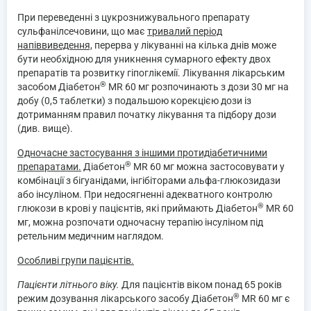
При переведенні з цукрознижувального препарату
сульфанілсечовини, що має
тривалий період
напіввиведення,
перерва у лікуванні на кілька днів може
бути необхідною для уникнення сумарного ефекту двох
препаратів та розвитку гіпоглікемії. Лікування лікарським
®
засобом Діабетон
MR 60 мг розпочинають з дози 30 мг на
добу (0,5 таблетки) з подальшою корекцією дози із
дотриманням правил початку лікування та підбору дози
(див. вище).
Одночасне застосування з іншими протидіабетичними
®
препаратами.
Діабетон
MR 60 мг можна застосовувати у
комбінації з бігуанідами, інгібіторами альфа-глюкозидази
або інсуліном. При недосягненні адекватного контролю
®
глюкози в крові у пацієнтів, які приймають Діабетон
MR 60
мг, можна розпочати одночасну терапію інсуліном під
ретельним медичним наглядом.
Особливі групи пацієнтів.
Пацієнти літнього віку.
Для пацієнтів віком понад 65 років
®
режим дозування лікарського засобу Діабетон
MR 60 мг є