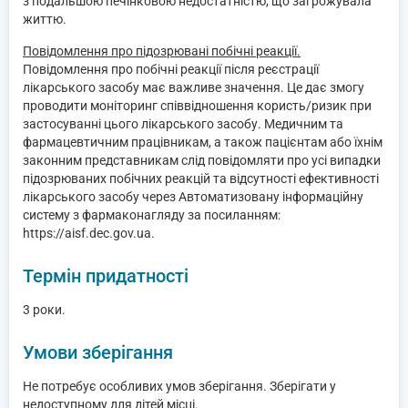
з подальшою печінковою недостатністю, що загрожувала
життю.
Повідомлення про підозрювані побічні реакції.
Повідомлення про побічні реакції після реєстрації
лікарського засобу має важливе значення. Це дає змогу
проводити моніторинг співвідношення користь/ризик при
застосуванні цього лікарського засобу. Медичним та
фармацевтичним працівникам, а також пацієнтам або їхнім
законним представникам слід повідомляти про усі випадки
підозрюваних побічних реакцій та відсутності ефективності
лікарського засобу через Автоматизовану інформаційну
систему з фармаконагляду за посиланням:
https://aisf.dec.gov.ua.
Термін придатності
3 роки.
Умови зберігання
Не потребує особливих умов зберігання. Зберігати у
недоступному для дітей місці.