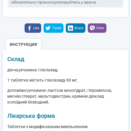
обязательно проконсультируйтесь у врача.
Like
Tweet
Share
Viber
ИНСТРУКЦИЯ
Склад
діюча речовина
: гліклазид;
1 таблетка містить гліклазиду 60 мг;
допоміжні речовини
: лактози моногідрат, гіпромелоза,
магнію стеарат, мальтодекстрин, кремнію діоксид
колоїдний безводний.
Лікарська форма
Таблетки з модифікованим вивільненням.