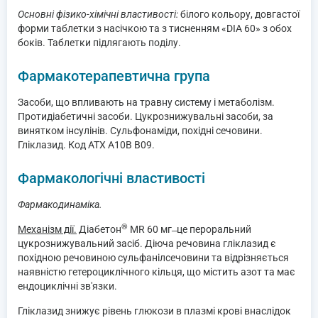
Основні фізико-хімічні властивості:
білого кольору, довгастої
форми таблетки з насічкою та з тисненням «DIA 60» з обох
боків. Таблетки підлягають поділу.
Фармакотерапевтична група
Засоби, що впливають на травну систему і метаболізм.
Протидіабетичні засоби. Цукрознижувальні засоби, за
винятком інсулінів. Сульфонаміди, похідні сечовини.
Гліклазид. Код АТХ А10В В09.
Фармакологічні властивості
Фармакодинаміка.
®
Механізм дії.
Діабетон
MR 60 мг ̶ це пероральний
цукрознижувальний засіб. Діюча речовина гліклазид є
похідною речовиною сульфанілсечовини та відрізняється
наявністю гетероциклічного кільця, що містить азот та має
ендоциклічні зв'язки.
Гліклазид знижує рівень глюкози в плазмі крові внаслідок