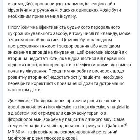
взаємодій»), пропасницею, травмою, інфекцією, або
хірургічним втручанням. У деяких випадках може бути
необхідним призначення інсуліну.
Гіпоглікемічна ефективність будь-якого перорального
цукрознижувального засобу, в тому числі гліклазиду, може
з часом послаблюватися. Це може бути наслідком
прогресування тяжкості захворювання або наслідком
зниження відповіді на лікування. Цей феномен відомий як
вторинна недостатність, яка відрізняється від первинної
недостатності, коли препарати є неефективними від самого
початку лікування. Перед тим як робити висновок щодо
розвитку вторинної недостатності у пацієнта, необхідно
перевірити коректність призначеної дози та дотримання
пацієнтом дієти.
Дисглікемія.
Повідомлялося про зміни рівня глюкози в
крові, включаючи гіпоглікемію та гіперглікемію, у пацієнтів
з діабетом, які отримували одночасну терапію з
фторхінолонами, зокрема у пацієнтів літнього віку. Саме
®
тому всім пацієнтам, які одночасно отримують Діабетон
MR 60 мг та фторхінолон, рекомендований ретельний
моніторинг рівня глюкози в крові.