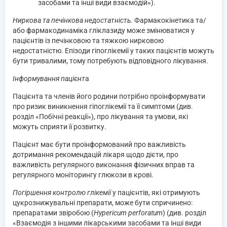
засобами та інші види взаємодій»).
Ниркова та печінкова недостатність.
Фармакокінетика та/
або фармакодинаміка гліклазиду може змінюватися у
пацієнтів із печінковою та тяжкою нирковою
недостатністю. Епізоди гіпоглікемії у таких пацієнтів можуть
бути тривалими, тому потребують відповідного лікування.
Інформування пацієнт
а
Пацієнта та членів його родини потрібно проінформувати
про ризик виникнення гіпоглікемії та її симптоми (див.
розділ «Побічні реакції»), про лікування та умови, які
можуть сприяти її розвитку.
Пацієнт має бути проінформований про важливість
дотримання рекомендацій лікаря щодо дієти, про
важливість регулярного виконання фізичних вправ та
регулярного моніторингу глюкози в крові.
Погіршення контролю глікемії
у пацієнтів, які отримують
цукрознижувальні препарати, може бути спричинено:
препаратами звіробою (
Hypericum perforatum
) (див. розділ
«Взаємодія з іншими лікарськими засобами та інші види