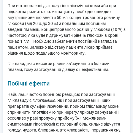
При встановленні діагнозу гіпоглікемічної коми або при
підозрі на розвиток коми пацієнту необхідно швидко
внутрішньовенно ввести 50 мл концентрованого розчину
глюкози (від 20 % до 30 %) з подальшим постійним
введенням менш концентрованого розчину глюкози (10 %) з
частотою, яка буде підтримувати рівень глюкози в крові
понад 1 г/л. Необхідно забезпечити постійний нагляд за
пацієнтом. Залежно від стану пацієнта лікар приймає
рішення щодо подальшого моніторингу.
Гліклазид має високий рівень зв'язування з білками
плазми, тому застосування діалізу є неефективним.
Побічні ефекти
Найбільш частою побічною реакцією при застосуванні
гліклазиду є
гіпоглікемія
. Як і при застосуванні інших
препаратів сульфанілсечовини, прийом гліклазиду може
спричинити гіпоглікемію при нерегулярному харчуванні і
особливо у разі пропуску прийому їжі. Можливими
симптомами гіпоглікемії є: головний біль, сильне відчуття
голоду, нудота, блювання, втомлюваність, порушення сну,