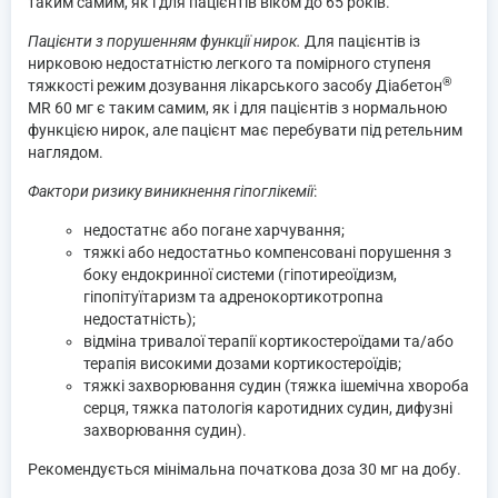
таким самим, як і для пацієнтів віком до 65 років.
Пацієнти з порушенням функції нирок.
Для пацієнтів із
нирковою недостатністю легкого та помірного ступеня
®
тяжкості режим дозування лікарського засобу Діабетон
MR 60 мг є таким самим, як і для пацієнтів з нормальною
функцією нирок, але пацієнт має перебувати під ретельним
наглядом.
Фактори ризику виникнення гіпоглікемії
:
недостатнє або погане харчування;
тяжкі або недостатньо компенсовані порушення з
боку ендокринної системи (гіпотиреоїдизм,
гіпопітуїтаризм та адренокортикотропна
недостатність);
відміна тривалої терапії кортикостероїдами та/або
терапія високими дозами кортикостероїдів;
тяжкі захворювання судин (тяжка ішемічна хвороба
серця, тяжка патологія каротидних судин, дифузні
захворювання судин).
Рекомендується мінімальна початкова доза 30 мг на добу.