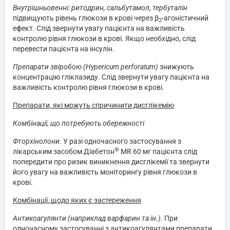
Внутрішньовенні: ритодрин, сальбутамол, тербуталін
підвищують рівень глюкози в крові через β
-агоністичний
2
ефект. Слід звернути увагу пацієнта на важливість
контролю рівня глюкози в крові. Якщо необхідно, слід
перевести пацієнта на інсулін.
Препарати звіробою (Hypericum perforatum)
знижують
концентрацію гліклазиду. Слід звернути увагу пацієнта на
важливість контролю рівня глюкози в крові.
Препарати, які можуть спричинити дисглікемію
Комбінації, що потребують обережності
Фторхінолони.
У разі одночасного застосування з
®
лікарським засобом Діабетон
MR 60 мг пацієнта слід
попередити про ризик виникнення дисглікемії та звернути
його увагу на важливість моніторингу рівня глюкози в
крові.
Комбінації, щодо яких є застереження
Антикоагулянти (наприклад варфарин та ін.).
При
одночасному застосуванні з антикоагулянтами препарати