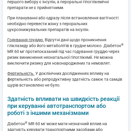
першого вибору є інсулін, а пероральні гіпоглікемічні
препарати не є прийнятними.
При плануванні або одразу після встановлення вагітності
необхідно перевести жінку з пероральних
цукрознижувальних препаратів на інсулін.
Годування груддю.
Відсутні дані щодо проникнення
®
гліклазиду або його метаболітів в грудне молоко. Діабетон
MR 60 мг протипоказаний під час годування груддю через
ризик виникнення неонатальної гіпоглікемії. Не можна
виключити ризику для новонароджених та немовлят.
Фертильність.
У доклінічних дослідженнях впливу на
фертильність або репродуктивну здатність самок та самців
щурів встановлено не було.
Здатність впливати на швидкість реакції
при керуванні автотранспортом або
роботі з іншими механізмами
®
Діабетон
MR 60 мг може мати незначний вплив на
здатність керувати транспортними засобами або