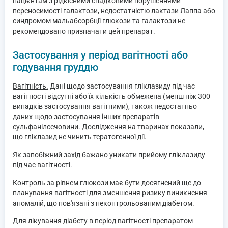
пацієнтам з рідкісними спадковими порушеннями
переносимості галактози, недостатністю лактази Лаппа або
синдромом мальабсорбції глюкози та галактози не
рекомендовано призначати цей препарат.
Застосування у період вагітності або
годування груддю
Вагітність.
Дані щодо застосування гліклазиду під час
вагітності відсутні або їх кількість обмежена (менш ніж 300
випадків застосування вагітними), також недостатньо
даних щодо застосування інших препаратів
сульфанілсечовини. Дослідження на тваринах показали,
що гліклазид не чинить тератогенної дії.
Як запобіжний захід бажано уникати прийому гліклазиду
під час вагітності.
Контроль за рівнем глюкози має бути досягнений ще до
планування вагітності для зменшення ризику виникнення
аномалій, що пов'язані з неконтрольованим діабетом.
Для лікування діабету в період вагітності препаратом