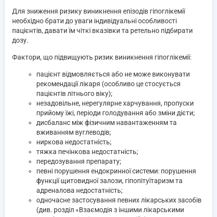
Для зниження ризику виникнення епізодів гіпоглікемії
необхідно брати до уваги індивідуальні особливості
пацієнтів, давати їм чіткі вказівки та ретельно підбирати
дозу.
Фактори, що підвищують ризик виникнення гіпоглікемії:
пацієнт відмовляється або не може виконувати
рекомендації лікаря (особливо це стосується
пацієнтів літнього віку);
незадовільне, нерегулярне харчування, пропуски
прийому їжі, періоди голодування або зміни дієти;
дисбаланс між фізичним навантаженням та
вживанням вуглеводів;
ниркова недостатність;
тяжка печінкова недостатність;
передозування препарату;
певні порушення ендокринної системи: порушення
функції щитовидної залози, гіпопітуїтаризм та
адреналова недостатність;
одночасне застосування певних лікарських засобів
(див. розділ «Взаємодія з іншими лікарськими