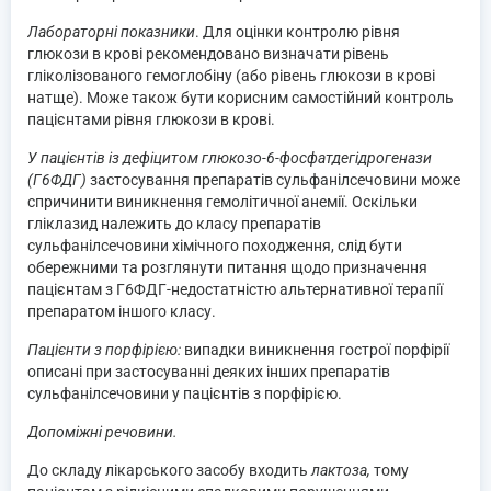
Лабораторні показники
. Для оцінки контролю рівня
глюкози в крові рекомендовано визначати рівень
гліколізованого гемоглобіну (або рівень глюкози в крові
натще). Може також бути корисним самостійний контроль
пацієнтами рівня глюкози в крові.
У пацієнтів із дефіцитом глюкозо-6-фосфатдегідрогенази
(Г6ФДГ)
застосування препаратів сульфанілсечовини може
спричинити виникнення гемолітичної анемії. Оскільки
гліклазид належить до класу препаратів
сульфанілсечовини хімічного походження, слід бути
обережними та розглянути питання щодо призначення
пацієнтам з Г6ФДГ-недостатністю альтернативної терапії
препаратом іншого класу.
Пацієнти з порфірією:
випадки виникнення гострої порфірії
описані при застосуванні деяких інших препаратів
сульфанілсечовини у пацієнтів з порфірією.
Допоміжні речовини.
До складу лікарського засобу входить
лактоза,
тому