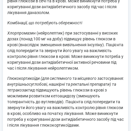
рівня глюкози в сечі та в крові. Може виникнути потреба у
коригуванні дози антидіабетичного засобу під час і після
лікування даназолом.
Комбінації, що потребують обережності
Хлорпромазин
(нейролептик) при застосуванні у високих
дозах (понад 100 мг на добу) підвищує рівень глюкози в
крові (внаслідок зменшення вивільнення інсуліну). Пацієнта
слід попередити та звернути його увагу на важливість
контролю рівня глюкози в крові. Може виникнути потреба у
коригуванні дози антидіабетичної активної речовини під
час і після лікування нейролептиком.
Глюкокортикоїди (для системного та місцевого застосування:
внутрішньосуглобові, нашкірні та ректальні препарати) та
тетракозактид
підвищують рівень глюкози в крові з
можливим розвитком кетоацидозу (зменшують
толерантність до вуглеводів). Пацієнта слід попередити та
звернути його увагу на важливість контролю рівня глюкози
в крові, особливо на початку лікування. Може виникнути
потреба у коригуванні дози антидіабетичного засобу під час
і після лікування глюкокортикоїдами.