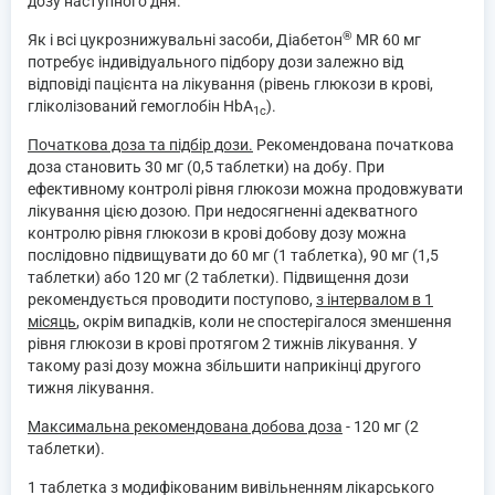
дозу наступного дня.
®
Як і всі цукрознижувальні засоби, Діабетон
MR 60 мг
потребує індивідуального підбору дози залежно від
відповіді пацієнта на лікування (рівень глюкози в крові,
гліколізований гемоглобін HbA
).
1c
Початкова доза та підбір дози.
Рекомендована початкова
доза становить 30 мг (0,5 таблетки) на добу. При
ефективному контролі рівня глюкози можна продовжувати
лікування цією дозою. При недосягненні адекватного
контролю рівня глюкози в крові добову дозу можна
послідовно підвищувати до 60 мг (1 таблетка), 90 мг (1,5
таблетки) або 120 мг (2 таблетки). Підвищення дози
рекомендується проводити поступово,
з інтервалом в 1
місяць
, окрім випадків, коли не спостерігалося зменшення
рівня глюкози в крові протягом 2 тижнів лікування. У
такому разі дозу можна збільшити наприкінці другого
тижня лікування.
Максимальна рекомендована добова доза
- 120 мг (2
таблетки).
1 таблетка з модифікованим вивільненням лікарського