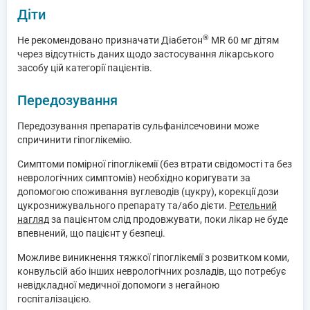
Діти
®
Не рекомендовано призначати Діабетон
MR 60 мг дітям
через відсутність даних щодо застосування лікарського
засобу цій категорії пацієнтів.
Передозування
Передозування препаратів сульфанілсечовини може
спричинити гіпоглікемію.
Симптоми помірної гіпоглікемії (без втрати свідомості та без
неврологічних симптомів) необхідно коригувати за
допомогою споживання вуглеводів (цукру), корекції дози
цукрознижувального препарату та/або дієти.
Ретельний
нагляд
за пацієнтом слід продовжувати, поки лікар не буде
впевнений, що пацієнт у безпеці.
Можливе виникнення тяжкої гіпоглікемії з розвитком коми,
конвульсій або інших неврологічних розладів, що потребує
невідкладної медичної допомоги з негайною
госпіталізацією.