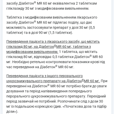
®
засобу Діабетон
MR 60 мг еквівалентна 2 таблеткам
гліклазиду 30 мг з модифікованим вивільненням.
Таблетка з модифікованим вивільненням лікарського
®
засобу Діабетон
MR 60 мг підлягає поділу, що дає
можливість застосовувати препарат у дозі 30 мг (0,5
таблетки) та в дозі 90 мг (1,5 таблетки).
Переведення пацієнта з лікарського засобу, що містить
®
гліклазид 80 мг, на Діабетон
MR 60 мг, таблетки з
модифікованим вивільненням.
1 таблетка, що містить
®
гліклазид 80 мг, відповідає 0,5 таблетки Діабетон
MR 60
мг. Необхідно ретельно контролювати показники крові під
®
час переведення на Діабетон
MR 60 мг.
Переведення пацієнта з іншого перорального
®
цукрознижувального препарату на Діабетон
MR 60 мг.
При
®
переведенні на Діабетон
MR 60 мг потрібно брати до уваги
дозування та період напіввиведення попереднього
перорального цукрознижувального препарату. Перехідний
період зазвичай не потрібний. Розпочинати слід з дози 30
мг із подальшою корекцією (див. «Початкова доза та підбір
дози»).