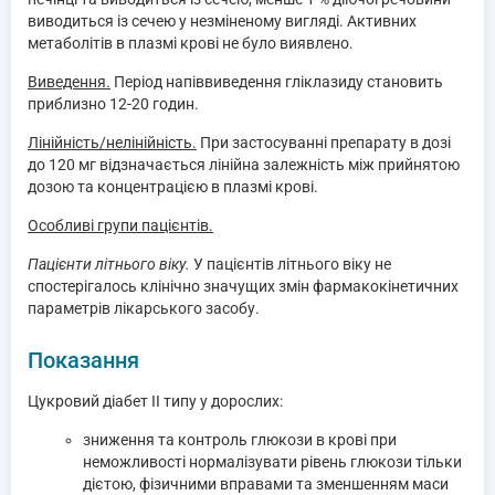
виводиться із сечею у незміненому вигляді. Активних
метаболітів в плазмі крові не було виявлено.
Виведення.
Період напіввиведення гліклазиду становить
приблизно 12-20 годин.
Лінійність/нелінійність.
При застосуванні препарату в дозі
до 120 мг відзначається лінійна залежність між прийнятою
дозою та концентрацією в плазмі крові.
Особливі групи пацієнтів.
Пацієнти літнього віку.
У пацієнтів літнього віку не
спостерігалось клінічно значущих змін фармакокінетичних
параметрів лікарського засобу.
Показання
Цукровий діабет ІІ типу у дорослих:
зниження та контроль глюкози в крові при
неможливості нормалізувати рівень глюкози тільки
дієтою, фізичними вправами та зменшенням маси