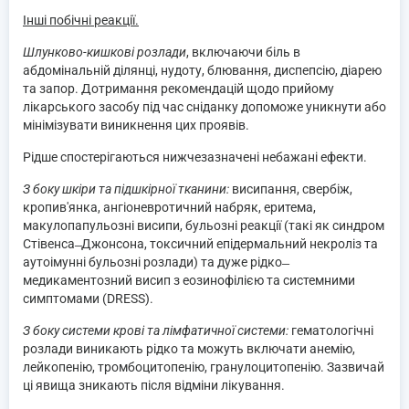
Інші побічні реакції.
Шлунково-кишкові розлади
, включаючи біль в
абдомінальній ділянці, нудоту, блювання, диспепсію, діарею
та запор. Дотримання рекомендацій щодо прийому
лікарського засобу під час сніданку допоможе уникнути або
мінімізувати виникнення цих проявів.
Рідше спостерігаються нижчезазначені небажані ефекти.
З боку шкіри та підшкірної тканини:
висипання, свербіж,
кропив'янка, ангіоневротичний набряк, еритема,
макулопапульозні висипи, бульозні реакції (такі як синдром
Стівенса ̶ Джонсона, токсичний епідермальний некроліз та
аутоімунні бульозні розлади) та дуже рідко ̶
медикаментозний висип з еозинофілією та системними
симптомами (DRESS).
З боку системи крові та лімфатичної системи:
гематологічні
розлади виникають рідко та можуть включати анемію,
лейкопенію, тромбоцитопенію, гранулоцитопенію. Зазвичай
ці явища зникають після відміни лікування.