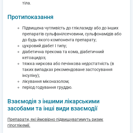
тіла.
Протипоказання
Підвищена чутливість до гліклазиду або до інших
препаратів сульфанілсечовини, сульфонамідів або
до будь-якого компонента препарату;
цукровий діабет І типу;
діабетична прекома та кома, діабетичний
кетоацидоз;
тяжка ниркова або печінкова недостатність (в
таких випадках рекомендоване застосування
інсуліну);
лікування міконазолом;
період годування груддю.
Взаємодія з іншими лікарськими
засобами та інші види взаємодії
Препарати, які ймовірно підвищуватимуть ризик
гіпоглікемії.