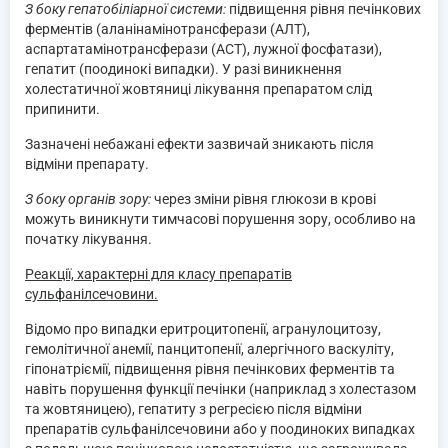
З боку гепатобіліарної системи:
підвищення рівня печінкових
ферментів (аланінамінотрансферази (АЛТ),
аспартатамінотрансферази (АСТ), лужної фосфатази),
гепатит (поодинокі випадки). У разі виникнення
холестатичної жовтяниці лікування препаратом слід
припинити.
Зазначені небажані ефекти зазвичай зникають після
відміни препарату.
З боку органів зору:
через зміни рівня глюкози в крові
можуть виникнути тимчасові порушення зору, особливо на
початку лікування.
Реакції, характерні для класу препаратів
сульфанілсечовини.
Відомо про випадки еритроцитопенії, агранулоцитозу,
гемолітичної анемії, панцитопенії, алергічного васкуліту,
гіпонатріємії, підвищення рівня печінкових ферментів та
навіть порушення функції печінки (наприклад з холестазом
та жовтяницею), гепатиту з регресією після відміни
препаратів сульфанілсечовини або у поодиноких випадках