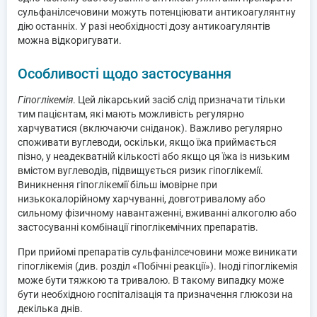
сульфанілсечовини можуть потенціювати антикоагулянтну
дію останніх. У разі необхідності дозу антикоагулянтів
можна відкоригувати.
Особливості щодо застосування
Гіпоглікемія
. Цей лікарський засіб слід призначати тільки
тим пацієнтам, які мають можливість регулярно
харчуватися (включаючи сніданок). Важливо регулярно
споживати вуглеводи, оскільки, якщо їжа приймається
пізно, у неадекватній кількості або якщо ця їжа із низьким
вмістом вуглеводів, підвищується ризик гіпоглікемії.
Виникнення гіпоглікемії більш імовірне при
низькокалорійному харчуванні, довготривалому або
сильному фізичному навантаженні, вживанні алкоголю або
застосуванні комбінації гіпоглікемічних препаратів.
При прийомі препаратів сульфанілсечовини може виникати
гіпоглікемія (див. розділ «Побічні реакції»). Іноді гіпоглікемія
може бути тяжкою та тривалою. В такому випадку може
бути необхідною госпіталізація та призначення глюкози на
декілька днів.