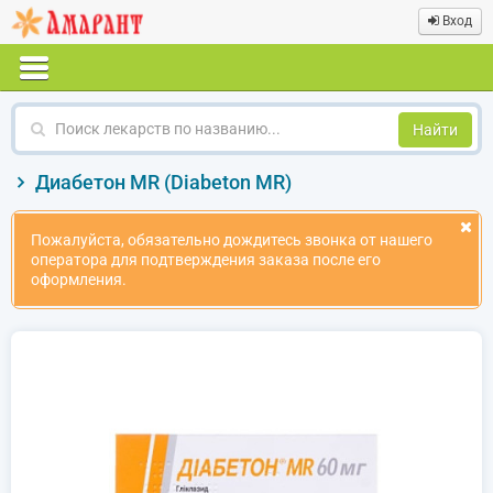
Вход
Поиск
лекарств
по
Диабетон MR (Diabeton MR)
названию
Пожалуйста, обязательно дождитесь звонка от нашего
оператора для подтверждения заказа после его
оформления.