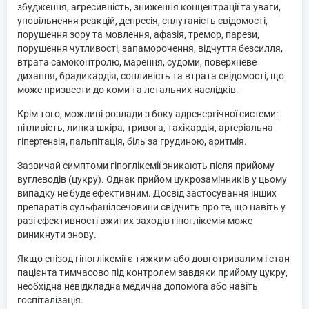
збудження, агресивність, зниження концентрації та уваги,
уповільнення реакцій, депресія, сплутаність свідомості,
порушення зору та мовлення, афазія, тремор, парези,
порушення чутливості, запаморочення, відчуття безсилля,
втрата самоконтролю, марення, судоми, поверхневе
дихання, брадикардія, сонливість та втрата свідомості, що
може призвести до коми та летальних наслідків.
Крім того, можливі розлади з боку адренергічної системи:
пітливість, липка шкіра, тривога, тахікардія, артеріальна
гіпертензія, пальпітація, біль за грудиною, аритмія.
Зазвичай симптоми гіпоглікемії зникають після прийому
вуглеводів (цукру). Однак прийом цукрозамінників у цьому
випадку не буде ефективним. Досвід застосування інших
препаратів сульфанілсечовини свідчить про те, що навіть у
разі ефективності вжитих заходів гіпоглікемія може
виникнути знову.
Якщо епізод гіпоглікемії є тяжким або довготривалим і стан
пацієнта тимчасово під контролем завдяки прийому цукру,
необхідна невідкладна медична допомога або навіть
госпіталізація.