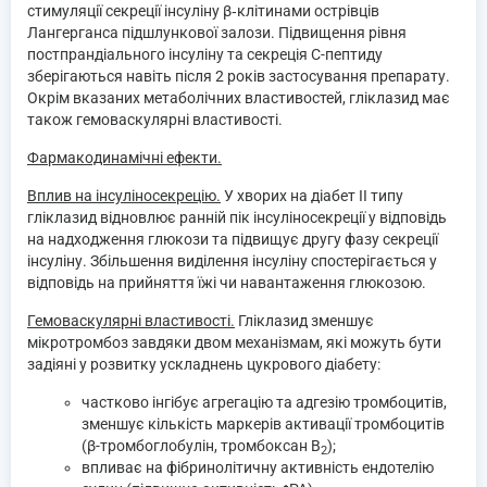
стимуляції секреції інсуліну β‑клітинами острівців
Лангерганса підшлункової залози. Підвищення рівня
постпрандіального інсуліну та секреція С-пептиду
зберігаються навіть після 2 років застосування препарату.
Окрім вказаних метаболічних властивостей, гліклазид має
також гемоваскулярні властивості.
Фармакодинамічні ефекти.
Вплив на інсуліносекрецію.
У хворих на діабет ІІ типу
гліклазид відновлює ранній пік інсуліносекреції у відповідь
на надходження глюкози та підвищує другу фазу секреції
інсуліну. Збільшення виділення інсуліну спостерігається у
відповідь на прийняття їжі чи навантаження глюкозою.
Гемоваскулярні властивості.
Гліклазид зменшує
мікротромбоз завдяки двом механізмам, які можуть бути
задіяні у розвитку ускладнень цукрового діабету:
частково інгібує агрегацію та адгезію тромбоцитів,
зменшує кількість маркерів активації тромбоцитів
(β-тромбоглобулін, тромбоксан В
);
2
впливає на фібринолітичну активність ендотелію