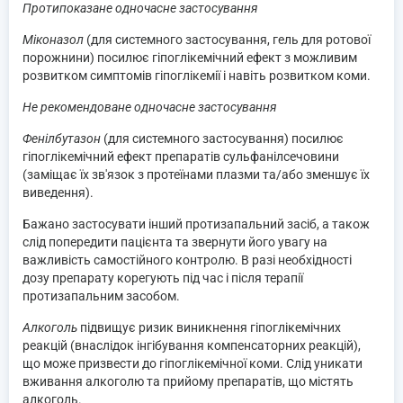
Протипоказане одночасне застосування
Міконазол
(для системного застосування, гель для ротової
порожнини) посилює гіпоглікемічний ефект з можливим
розвитком симптомів гіпоглікемії і навіть розвитком коми.
Не рекомендоване одночасне застосування
Фенілбутазон
(для системного застосування) посилює
гіпоглікемічний ефект препаратів сульфанілсечовини
(заміщає їх зв'язок з протеїнами плазми та/або зменшує їх
виведення).
Бажано застосувати інший протизапальний засіб, а також
слід попередити пацієнта та звернути його увагу на
важливість самостійного контролю. В разі необхідності
дозу препарату корегують під час і після терапії
протизапальним засобом.
Алкоголь
підвищує ризик виникнення гіпоглікемічних
реакцій (внаслідок інгібування компенсаторних реакцій),
що може призвести до гіпоглікемічної коми. Слід уникати
вживання алкоголю та прийому препаратів, що містять
алкоголь.