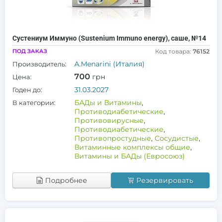
Сустениум Иммуно (Sustenium Immuno energy), саше, №14
ПОД ЗАКАЗ
Код товара:
76152
A.Menarini (Италия)
Производитель:
700
грн
Цена:
31.03.2027
Годен до:
БАДы и Витамины
,
В категории:
Противодиабетические
,
Противовирусные
,
Противодиабетические
,
Противопростудные
,
Сосудистые
,
Витаминные комплексы общие
,
Витамины и БАДы (Евросоюз)
Подробнее
Резервировать