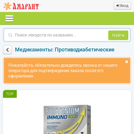
Вход
Поиск
лекарств
по
Медикаменты: Противодиабетические
названию
Пожалуйста, обязательно дождитесь звонка от нашего
оператора для подтверждения заказа после его
оформления.
TOP