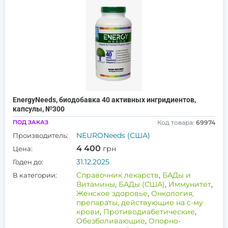
EnergyNeeds, биодобавка 40 активных ингридиентов,
капсулы, №300
ПОД ЗАКАЗ
Код товара:
69974
NEURONeeds (США)
Производитель:
4 400
грн
Цена:
31.12.2025
Годен до:
Справочник лекарств
,
БАДы и
В категории:
Витамины
,
БАДы (США)
,
Иммунитет
,
Женское здоровье
,
Онкология,
препараты, действующие на с-му
крови
,
Противодиабетические
,
Обезболивающие
,
Опорно-