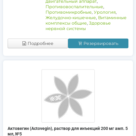
двигательный аппарат
,
Противовоспалительные
,
Противомикробные
,
Урология
,
Желудочно-кишечные
,
Витаминные
комплексы общие
,
Здоровье
нервной системы
Подробнее
Резервировать
Актовегин (Actovegin), раствор для инъекций 200 мг амп. 5
мл, №5