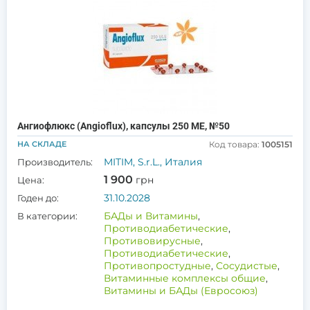
Ангиофлюкс (Angioflux), капсулы 250 МЕ, №50
НА СКЛАДЕ
Код товара:
1005151
MITIM, S.r.L., Италия
Производитель:
1 900
грн
Цена:
31.10.2028
Годен до:
БАДы и Витамины
,
В категории:
Противодиабетические
,
Противовирусные
,
Противодиабетические
,
Противопростудные
,
Сосудистые
,
Витаминные комплексы общие
,
Витамины и БАДы (Евросоюз)