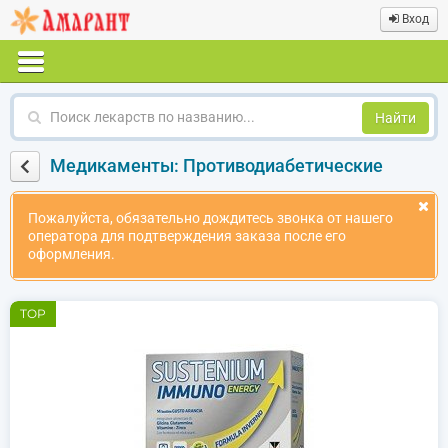
Вход
Поиск
лекарств
по
Медикаменты: Противодиабетические
названию
Пожалуйста, обязательно дождитесь звонка от нашего
оператора для подтверждения заказа после его
оформления.
TOP