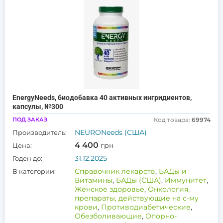
EnergyNeeds, биодобавка 40 активных ингридиентов,
капсулы, №300
ПОД ЗАКАЗ
Код товара:
69974
NEURONeeds (США)
Производитель:
4 400
грн
Цена:
31.12.2025
Годен до:
Справочник лекарств
,
БАДы и
В категории:
Витамины
,
БАДы (США)
,
Иммунитет
,
Женское здоровье
,
Онкология,
препараты, действующие на с-му
крови
,
Противодиабетические
,
Обезболивающие
,
Опорно-