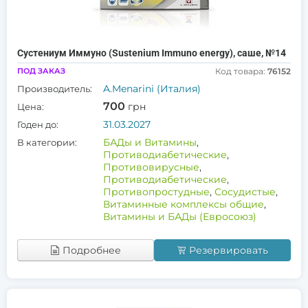
Сустениум Иммуно (Sustenium Immuno energy), саше, №14
ПОД ЗАКАЗ
Код товара:
76152
A.Menarini (Италия)
Производитель:
700
грн
Цена:
31.03.2027
Годен до:
БАДы и Витамины
,
В категории:
Противодиабетические
,
Противовирусные
,
Противодиабетические
,
Противопростудные
,
Сосудистые
,
Витаминные комплексы общие
,
Витамины и БАДы (Евросоюз)
Подробнее
Резервировать