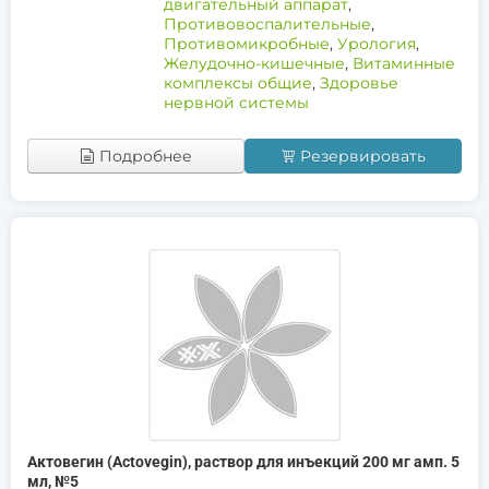
двигательный аппарат
,
Противовоспалительные
,
Противомикробные
,
Урология
,
Желудочно-кишечные
,
Витаминные
комплексы общие
,
Здоровье
нервной системы
Подробнее
Резервировать
Актовегин (Actovegin), раствор для инъекций 200 мг амп. 5
мл, №5