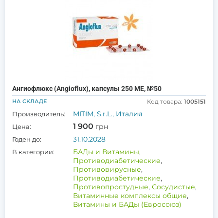
Ангиофлюкс (Angioflux), капсулы 250 МЕ, №50
НА СКЛАДЕ
Код товара:
1005151
MITIM, S.r.L., Италия
Производитель:
1 900
грн
Цена:
31.10.2028
Годен до:
БАДы и Витамины
,
В категории:
Противодиабетические
,
Противовирусные
,
Противодиабетические
,
Противопростудные
,
Сосудистые
,
Витаминные комплексы общие
,
Витамины и БАДы (Евросоюз)