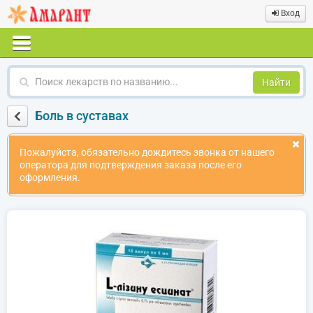
Вход
Поиск
лекарств
по
Боль в суставах
названию
Пожалуйста, обязательно дождитесь звонка от нашего
оператора для подтверждения заказа после его
оформления.