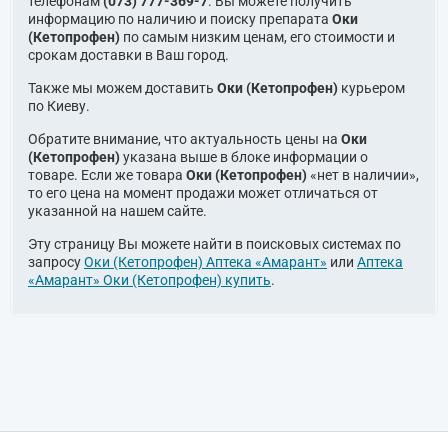
телефонам
(073) 777-369-7
. Вы можете получить
информацию по наличию и поиску препарата
Оки
(Кетопрофен)
по самым низким ценам, его стоимости и
срокам доставки в Ваш город.
Также мы можем доставить
Оки (Кетопрофен)
курьером
по Киеву.
Обратите внимание, что актуальность цены на
Оки
(Кетопрофен)
указана выше в блоке информации о
товаре. Если же товара
Оки (Кетопрофен)
«нет в наличии»,
то его цена на момент продажи может отличаться от
указанной на нашем сайте.
Эту страницу Вы можете найти в поисковых системах по
запросу
Оки (Кетопрофен) Аптека «Амарант»
или
Аптека
«Амарант» Оки (Кетопрофен) купить
.