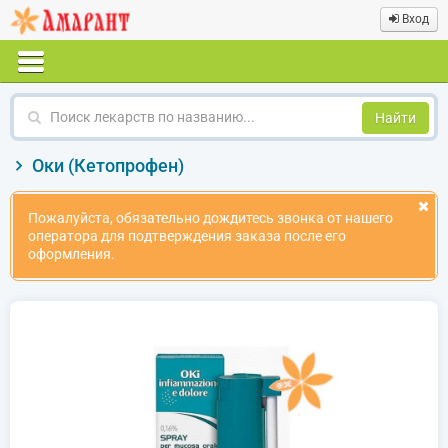
Вход
Поиск
лекарств
по
Оки (Кетопрофен)
названию
Пожалуйста, обязательно дождитесь звонка от нашего
оператора для подтверждения заказа после его
оформления.