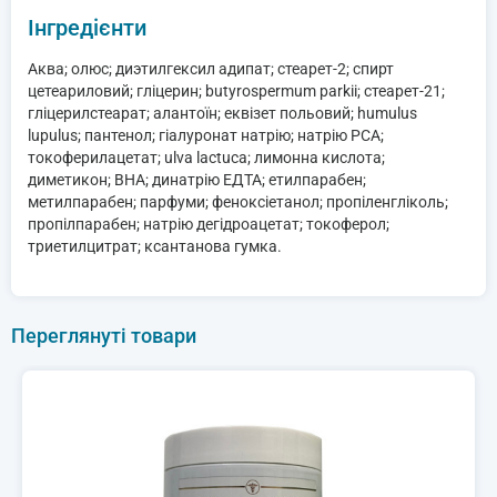
Інгредієнти
Аква; олюс; диэтилгексил адипат; стеарет-2; спирт
цетеариловий; гліцерин; butyrospermum parkii; стеарет-21;
гліцерилстеарат; алантоїн; еквізет польовий; humulus
lupulus; пантенол; гіалуронат натрію; натрію PCA;
токоферилацетат; ulva lactuca; лимонна кислота;
диметикон; BHA; динатрію ЕДТА; етилпарабен;
метилпарабен; парфуми; феноксіетанол; пропіленгліколь;
пропілпарабен; натрію дегідроацетат; токоферол;
триетилцитрат; ксантанова гумка.
Переглянуті товари