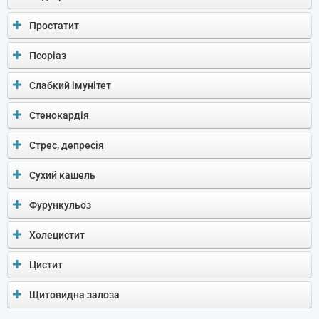
Простатит
Псоріаз
Слабкий імунітет
Стенокардія
Стрес, депресія
Сухий кашель
Фурункульоз
Холецистит
Цистит
Щитовидна залоза