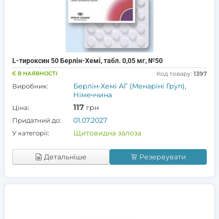
L-тироксин 50 Берлін-Хемі, табл. 0,05 мг, №50
Є В НАЯВНОСТІ
Код товару:
1397
Берлін-Хемі АГ (Менаріні Груп),
Виробник:
Німеччина
117
грн
Ціна:
01.07.2027
Придатний до:
Щитовидна залоза
У категорії:
Детальніше
Резервувати