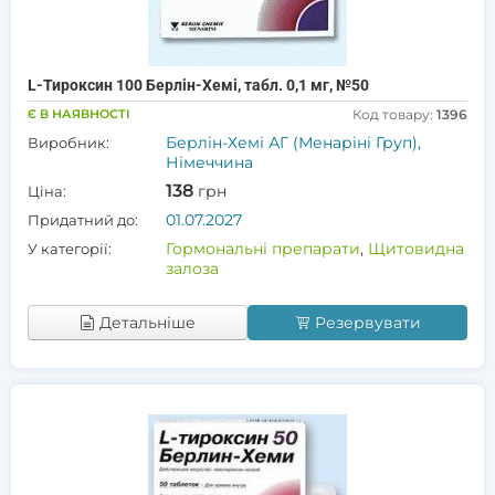
L-Тироксин 100 Берлін-Хемі, табл. 0,1 мг, №50
Є В НАЯВНОСТІ
Код товару:
1396
Берлін-Хемі АГ (Менаріні Груп),
Виробник:
Німеччина
138
грн
Ціна:
01.07.2027
Придатний до:
Гормональні препарати
,
Щитовидна
У категорії:
залоза
Детальніше
Резервувати