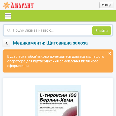
Вхід
Пошук
ліків
за
Медикаменти: Щитовидна залоза
назвою
Будь ласка, обов'язково дочекайтеся дзвінка від нашого
оператора для підтвердження замовлення після його
оформлення.