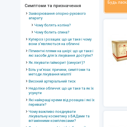
Будь ласк
Симптоми та призначення
Захворювання опорно-рухового
апарату
Чому болять коліна?
Чому болить спина?
Купероз і розацеа: що це таке і чому
вони з'являються на обличчі
Пігментні плями на шкірі: що це таке і
які засоби для їх лікування доступні?
Як лікувати гайморит (синусит)?
Біль у м'язах: причини, симптоми та
методи лікування міалгії
Високий артеріальний тиск
Недоліки обличчя: що це таке та як їх
усунути
Які найкращі креми від розацеа і які їх
переваги?
Чому важливо поєднувати
лікувальну косметику з БАДами та
вітамінними комплексами?