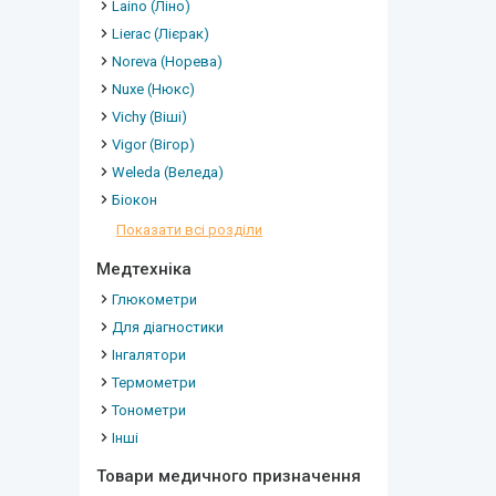
Laino (Ліно)
Lierac (Лієрак)
Noreva (Норева)
Nuxe (Нюкс)
Vichy (Віші)
Vigor (Вігор)
Weleda (Веледа)
Біокон
Показати всі розділи
Медтехніка
Глюкометри
Для діагностики
Інгалятори
Термометри
Тонометри
Інші
Товари медичного призначення