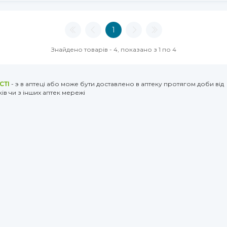
1
Знайдено товарів - 4, показано з 1 по 4
СТІ
- э в аптеці або може бути доставлено в аптеку протягом доби від
ів чи з інших аптек мережі