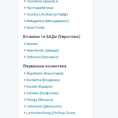
Чоловіче здоров`я
Протидіабетичні
Country Life (Кантрі Лайф)
Metagenics (Метадженікс)
Now Foods
Вітаміни та БАДи (Євросоюз)
Named
New Nordic (Швеція)
Orthomol (Ортомол)
Лікувальна косметика
Algotherm (Альготерм)
Bioderma (Біодерма)
Eucerin (Еуцерін)
Exfoliac (Ексфоліак)
Filorga (Філорга)
Johnsons (Джонсонс)
La Roche-Posay (Ля Рош-Позе)