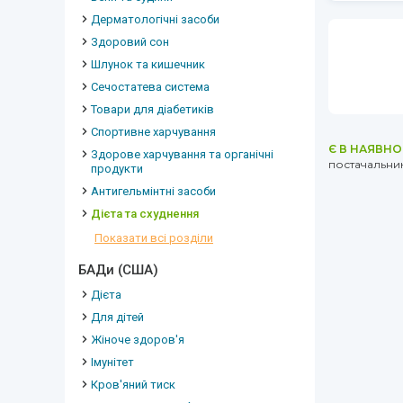
Дерматологічні засоби
Здоровий сон
Шлунок та кишечник
Сечостатева система
Товари для діабетиків
Спортивне харчування
Є В НАЯВНО
Здорове харчування та органічні
постачальник
продукти
Антигельмінтні засоби
Дієта та схуднення
Показати всі розділи
БАДи (США)
Дієта
Для дітей
Жіноче здоров'я
Імунітет
Кров'яний тиск