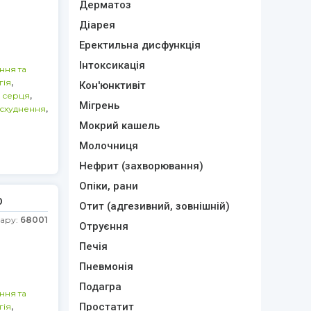
Дерматоз
Діарея
Еректильна дисфункція
Інтоксикація
ння та
,
гія
Кон'юнктивіт
,
 серця
Мігрень
,
а схуднення
Мокрий кашель
Молочниця
Нефрит (захворювання)
Опіки, рани
0
Отит (адгезивний, зовнішній)
вару:
68001
Отруєння
Печія
Пневмонія
Подагра
ння та
,
Простатит
гія