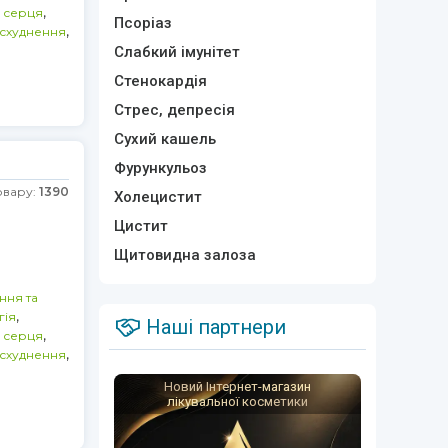
,
 серця
Псоріаз
,
а схуднення
Слабкий імунітет
Стенокардія
Стрес, депресія
Сухий кашель
Фурункульоз
овару:
1390
Холецистит
Цистит
Щитовидна залоза
ння та
,
гія
Наші партнери
,
 серця
,
а схуднення
Новий Інтернет-магазин
лікувальної косметики