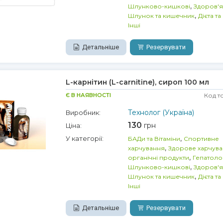
,
Шлунково-кишкові
Здоров'я
,
Шлунок та кишечник
Дієта т
Інші
Детальніше
Резервувати
L-карнітин (L-carnitine), сироп 100 мл
Є В НАЯВНОСТІ
Код т
Технолог (Україна)
Виробник:
130
грн
Ціна:
,
У категорії:
БАДи та Вітаміни
Спортивне
,
харчування
Здорове харчува
,
органічні продукти
Гепатоло
,
Шлунково-кишкові
Здоров'я
,
Шлунок та кишечник
Дієта т
Інші
Детальніше
Резервувати