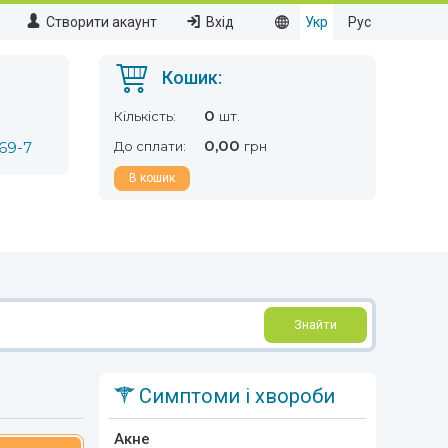
Створити акаунт
Вхід
Укр
Рус
Кошик:
0
Кількість:
шт.
0,00
69-7
До сплати:
грн
В кошик
Знайти
Симптоми і хвороби
Акне