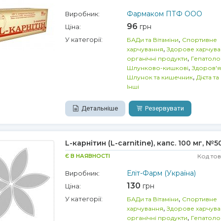
Фармаком ПТФ ООО
Виробник:
96
грн
Ціна:
,
У категорії:
БАДи та Вітаміни
Спортивне
,
харчування
Здорове харчува
,
органічні продукти
Гепатоло
,
Шлунково-кишкові
Здоров'я
,
Шлунок та кишечник
Дієта т
Інші
Детальніше
Резервувати
L-карнітин (L-carnitine), капс. 100 мг, №5
Є В НАЯВНОСТІ
Код то
Еліт-Фарм (Україна)
Виробник:
130
грн
Ціна:
,
У категорії:
БАДи та Вітаміни
Спортивне
,
харчування
Здорове харчува
,
органічні продукти
Гепатоло