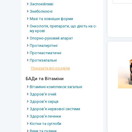
Заспокійливі
Знеболюючі
Мазі та зовнішні форми
Онкологія, препарати, що діють на с-
му крові
Опорно-руховий апарат
Протиалергічні
Протиастматичні
Протизапальні
Показати всі розділи
БАДи та Вітаміни
Вітамінні комплекси загальні
Здоров'я очей
Здоров'я серця
Здоров'я нервової системи
Здоров'я печінки
Кістки та суглоби
Вени та судини