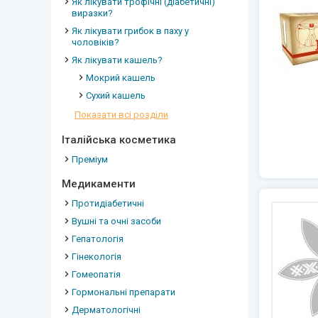
Як лікувати трофічні (діабетичні)
виразки?
Як лікувати грибок в паху у
чоловіків?
Як лікувати кашель?
Мокрий кашель
Сухий кашель
Показати всі розділи
Італійська косметика
Преміум
Медикаменти
Протидіабетичні
Вушні та очні засоби
Гепатологія
Гінекологія
Гомеопатія
Гормональні препарати
Дерматологічні