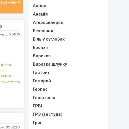
твердження
Ангіна
Анемія
Атеросклероз
0
Безсоння
вару:
76015
Біль у суглобах
Бронхіт
Варикоз
Виразка шлунку
ння та
,
гія
Гастрит
,
 серця
,
Геморой
а схуднення
Герпес
Гіпертонія
ГРВІ
ГРЗ (застуда)
0
Грип
ру:
999220