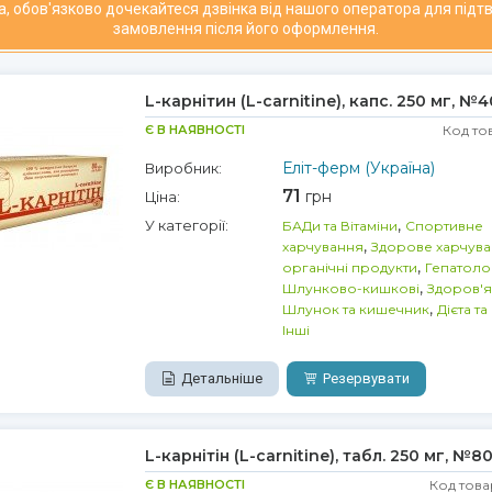
а, обов'язково дочекайтеся дзвінка від нашого оператора для під
замовлення після його оформлення.
L-карнітин (L-carnitine), капс. 250 мг, №4
Є В НАЯВНОСТІ
Код то
Еліт-ферм (Україна)
Виробник:
71
грн
Ціна:
,
У категорії:
БАДи та Вітаміни
Спортивне
,
харчування
Здорове харчува
,
органічні продукти
Гепатоло
,
Шлунково-кишкові
Здоров'я
,
Шлунок та кишечник
Дієта т
Інші
Детальніше
Резервувати
L-карнітін (L-carnitine), табл. 250 мг, №8
Є В НАЯВНОСТІ
Код това