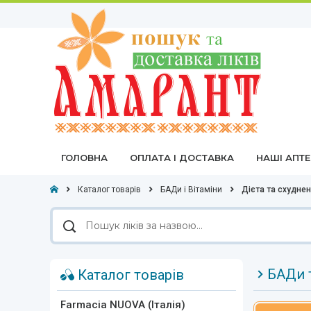
ГОЛОВНА
ОПЛАТА І ДОСТАВКА
НАШІ АПТ
Каталог товарів
БАДи і Вітаміни
Дієта та схудне
Пошук
ліків
за
назвою
БАДи т
Каталог товарів
Farmacia NUOVA (Італія)