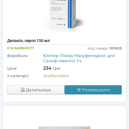
Депакін, сироп 150 мл
Є В НАЯВНОСТІ
Код товару:
1011615
Юнітер Ліквід Мануфекчурінг для
Виробник:
Санофі-Авентіс Ук
234
грн
Ціна:
Знеболюючі
У категорії:
Детальніше
Резервувати