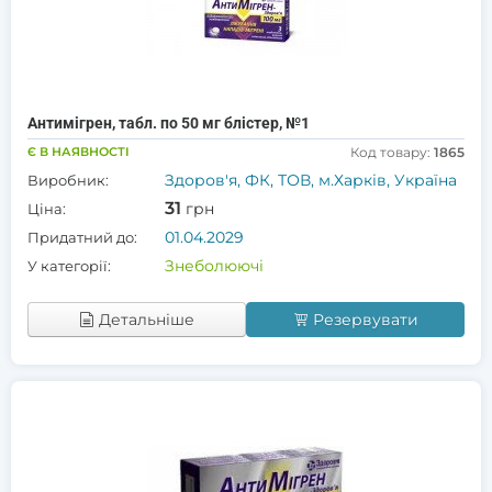
Антимігрен, табл. по 50 мг блістер, №1
Є В НАЯВНОСТІ
Код товару:
1865
Здоров'я, ФК, ТОВ, м.Харків, Україна
Виробник:
31
грн
Ціна:
01.04.2029
Придатний до:
Знеболюючі
У категорії:
Детальніше
Резервувати