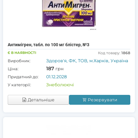
Антимігрен, табл. по 100 мг блістер, №3
Є В НАЯВНОСТІ
Код товару:
1868
Здоров'я, ФК, ТОВ, м.Харків, Україна
Виробник:
187
грн
Ціна:
01.12.2028
Придатний до:
Знеболюючі
У категорії:
Детальніше
Резервувати