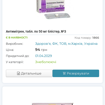
Антимігрен, табл. по 50 мг блістер, №3
Є В НАЯВНОСТІ
Код товару:
1866
Здоров'я, ФК, ТОВ, м.Харків, Україна
Виробник:
94
грн
Ціна:
01.04.2029
Придатний до:
Знеболюючі
У категорії:
Детальніше
Резервувати