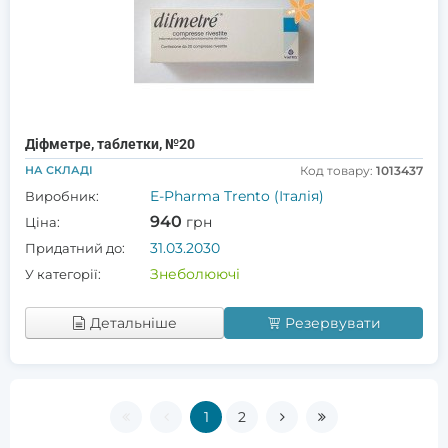
Діфметре, таблетки, №20
НА СКЛАДІ
Код товару:
1013437
E-Pharma Trento (Італія)
Виробник:
940
грн
Ціна:
31.03.2030
Придатний до:
Знеболюючі
У категорії:
Детальніше
Резервувати
1
2