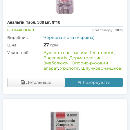
Анальгін, табл. 500 мг, №10
Є В НАЯВНОСТІ
Код товару:
1809
Червона зірка (Україна)
Виробник:
27
грн
Ціна:
Вушні та очні засоби
,
Гепатологія
,
У категорії:
Гінекологія
,
Дерматологічні
,
Знеболюючі
,
Опорно-руховий
апарат
,
Урологія
,
Шлунково-кишкові
Детальніше
Резервувати