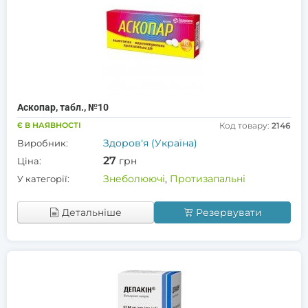
Аскопар, табл., №10
Є В НАЯВНОСТІ
Код товару:
2146
Здоров'я (Україна)
Виробник:
27
грн
Ціна:
Знеболюючі
,
Протизапальні
У категорії:
Детальніше
Резервувати