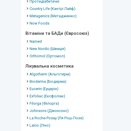
Протидіабетичні
Country Life (Кантрі Лайф)
Metagenics (Метадженікс)
Now Foods
Вітаміни та БАДи (Євросоюз)
Named
New Nordic (Швеція)
Orthomol (Ортомол)
Лікувальна косметика
Algotherm (Альготерм)
Bioderma (Біодерма)
Eucerin (Еуцерін)
Exfoliac (Ексфоліак)
Filorga (Філорга)
Johnsons (Джонсонс)
La Roche-Posay (Ля Рош-Позе)
Laino (Ліно)