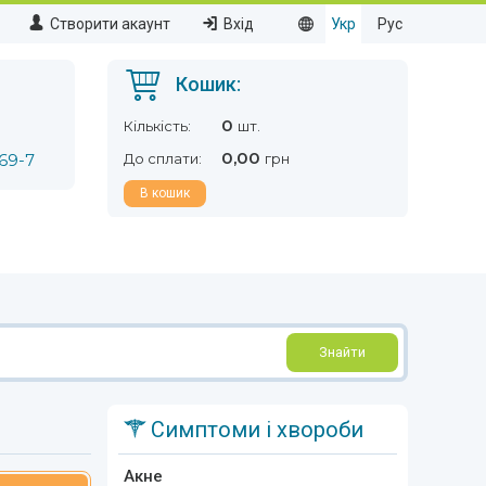
Створити акаунт
Вхід
Укр
Рус
Кошик:
0
Кількість:
шт.
0,00
69-7
До сплати:
грн
В кошик
Знайти
Симптоми і хвороби
Акне