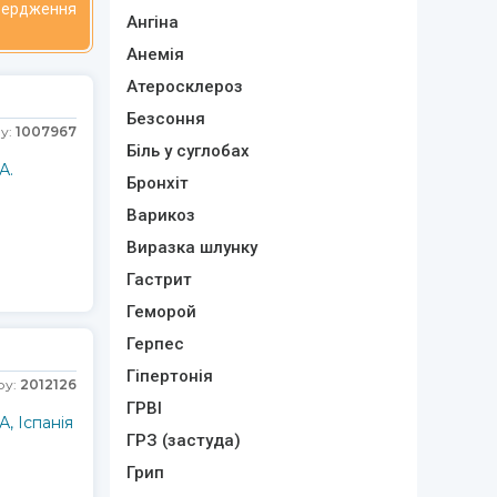
твердження
Ангіна
Анемія
Атеросклероз
Безсоння
у:
1007967
Біль у суглобах
А.
Бронхіт
Варикоз
Виразка шлунку
Гастрит
Геморой
Герпес
Гіпертонія
ру:
2012126
ГРВІ
, Іспанія
ГРЗ (застуда)
Грип