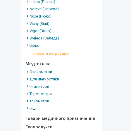
Lierac (Лієрак)
Noreva (Норева)
Nuxe (Нюкс)
Vichy (Віші)
Vigor (Вігор)
Weleda (Веледа)
Біокон
Показати всі розділи
Медтехніка
Глюкометри
Для діагностики
Інгалятори
Термометри
Тонометри
Інші
Товари медичного призначення
Екопродукти