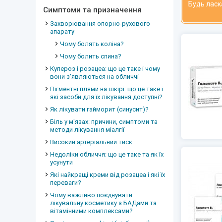
Будь ласк
Симптоми та призначення
Захворювання опорно-рухового
апарату
Чому болять коліна?
Чому болить спина?
Купероз і розацеа: що це таке і чому
вони з'являються на обличчі
Пігментні плями на шкірі: що це таке і
які засоби для їх лікування доступні?
Як лікувати гайморит (синусит)?
Біль у м'язах: причини, симптоми та
методи лікування міалгії
Високий артеріальний тиск
Недоліки обличчя: що це таке та як їх
усунути
Які найкращі креми від розацеа і які їх
переваги?
Чому важливо поєднувати
лікувальну косметику з БАДами та
вітамінними комплексами?