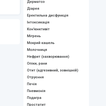
Дерматоз
Діарея
Еректильна дисфункція
Інтоксикація
Кон'юнктивіт
Мігрень
Мокрий кашель
Молочниця
Нефрит (захворювання)
Опіки, рани
Отит (адгезивний, зовнішній)
Отруєння
Печія
Пневмонія
Подагра
Простатит