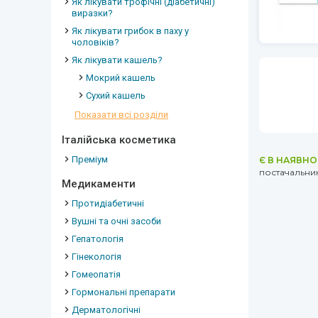
Як лікувати трофічні (діабетичні)
виразки?
Як лікувати грибок в паху у
чоловіків?
Як лікувати кашель?
Мокрий кашель
Сухий кашель
Показати всі розділи
Італійська косметика
Преміум
Є В НАЯВНО
постачальник
Медикаменти
Протидіабетичні
Вушні та очні засоби
Гепатологія
Гінекологія
Гомеопатія
Гормональні препарати
Дерматологічні