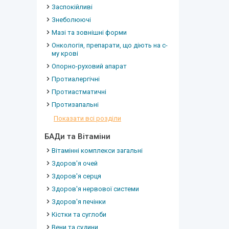
Заспокійливі
Знеболюючі
Мазі та зовнішні форми
Онкологія, препарати, що діють на с-
му крові
Опорно-руховий апарат
Протиалергічні
Протиастматичні
Протизапальні
Показати всі розділи
БАДи та Вітаміни
Вітамінні комплекси загальні
Здоров'я очей
Здоров'я серця
Здоров'я нервової системи
Здоров'я печінки
Кістки та суглоби
Вени та судини