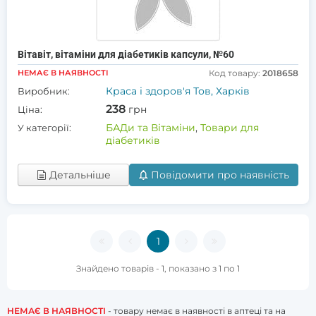
Вітавіт, вітаміни для діабетиків капсули, №60
НЕМАЄ В НАЯВНОСТІ
Код товару:
2018658
Краса і здоров'я Тов, Харків
Виробник:
238
грн
Ціна:
БАДи та Вітаміни
,
Товари для
У категорії:
діабетиків
Детальніше
Повідомити про наявність
1
Знайдено товарів - 1, показано з 1 по 1
НЕМАЄ В НАЯВНОСТІ
- товару немає в наявності в аптеці та на