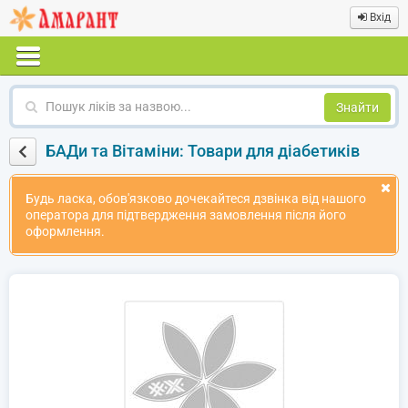
Вхід
Пошук
ліків
за
БАДи та Вітаміни: Товари для діабетиків
назвою
Будь ласка, обов'язково дочекайтеся дзвінка від нашого
оператора для підтвердження замовлення після його
оформлення.