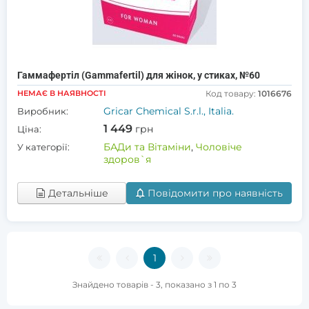
Гаммафертіл (Gammafertil) для жінок, у стиках, №60
НЕМАЄ В НАЯВНОСТІ
Код товару:
1016676
Gricar Chemical S.r.l., Italia.
Виробник:
1 449
грн
Ціна:
БАДи та Вітаміни
,
Чоловіче
У категорії:
здоров`я
Детальніше
Повідомити про наявність
1
Знайдено товарів - 3, показано з 1 по 3