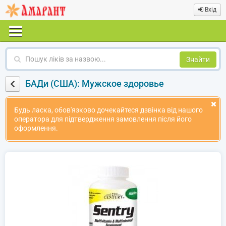
Вхід
Пошук
ліків
за
БАДи (США): Мужское здоровье
назвою
Будь ласка, обов'язково дочекайтеся дзвінка від нашого
оператора для підтвердження замовлення після його
оформлення.