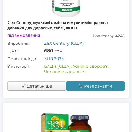
21st Century, мультивітамінна и мультимінеральна
добавка для дорослих, табл., №300
ПІД ЗАМОВЛЕННЯ
Код товару:
4248
21st Century (США)
Виробник:
680
грн
Ціна:
31.10.2025
Придатний до:
БАДи (США)
,
Жіноче здоров'я
,
У категорії:
Чоловіче здоров`я
Детальніше
Резервувати