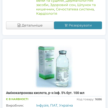
Вени та судини
,
Дерматологічні
засоби
,
Здоровий сон
,
Шлунок та
кишечник
,
Сечостатева система
,
Кардіологія
Детальніше
Резервувати
Амінокапронова кислота, р-н інф. 5% бут. 100 мл
Є В НАЯВНОСТІ
Код товару:
1686
Інфузія, ПАТ, Україна
Виробник: