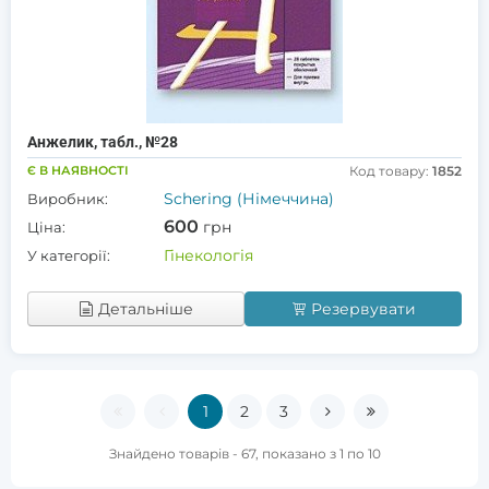
Анжелик, табл., №28
Є В НАЯВНОСТІ
Код товару:
1852
Schering (Німеччина)
Виробник:
600
грн
Ціна:
Гінекологія
У категорії:
Детальніше
Резервувати
1
2
3
Знайдено товарів - 67, показано з 1 по 10