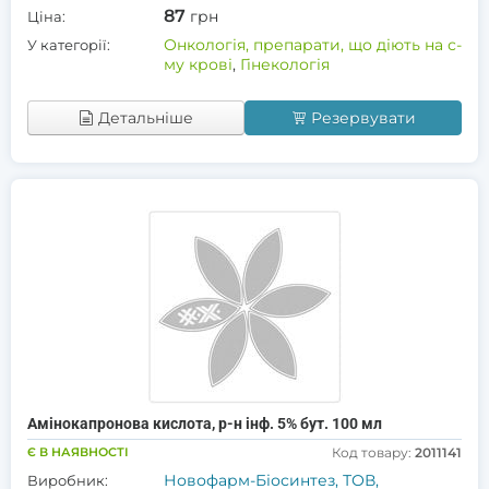
87
грн
Ціна:
Онкологія, препарати, що діють на с-
У категорії:
му крові
,
Гінекологія
Детальніше
Резервувати
Амінокапронова кислота, р-н інф. 5% бут. 100 мл
Є В НАЯВНОСТІ
Код товару:
2011141
Новофарм-Біосинтез, ТОВ,
Виробник: