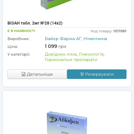
ВІЗАН табл. 2мг №28 (14х2)
Є В НАЯВНОСТІ
Код товару:
1011981
Байєр Фарма АГ, Німеччина
Виробник:
1 099
грн
Ціна:
Довідник ліків
,
Гінекологія
,
У категорії:
Гормональні препарати
Детальніше
Резервувати