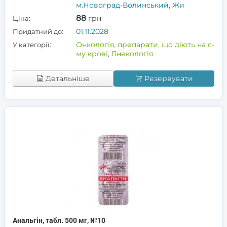
м.Новоград-Волинський, Жи
88
грн
Ціна:
01.11.2028
Придатний до:
Онкологія, препарати, що діють на с-
У категорії:
му крові
,
Гінекологія
Детальніше
Резервувати
Анальгін, табл. 500 мг, №10