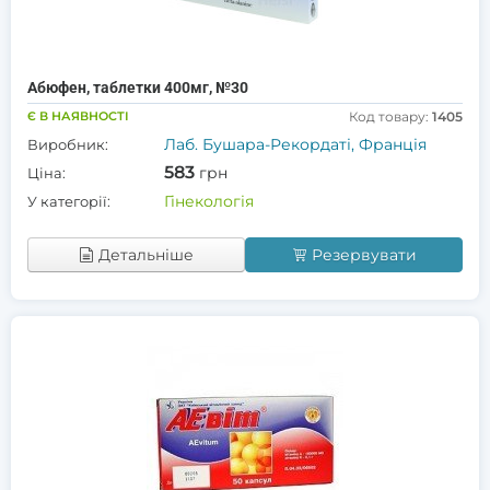
Абюфен, таблетки 400мг, №30
Є В НАЯВНОСТІ
Код товару:
1405
Лаб. Бушара-Рекордаті, Франція
Виробник:
583
грн
Ціна:
Гінекологія
У категорії:
Детальніше
Резервувати