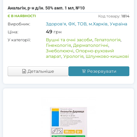
Анальгін, р-н д/ін. 50% амп. 1 мл, №10
Є В НАЯВНОСТІ
Код товару:
1814
Здоров'я, ФК, ТОВ, м.Харків, Україна
Виробник:
49
грн
Ціна:
Вушні та очні засоби
,
Гепатологія
,
У категорії:
Гінекологія
,
Дерматологічні
,
Знеболюючі
,
Опорно-руховий
апарат
,
Урологія
,
Шлунково-кишкові
Детальніше
Резервувати