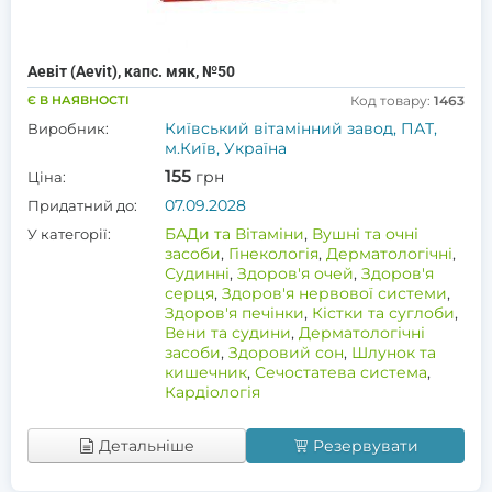
Аевіт (Aevit), капс. мяк, №50
Є В НАЯВНОСТІ
Код товару:
1463
Київський вітамінний завод, ПАТ,
Виробник:
м.Київ, Україна
155
грн
Ціна:
07.09.2028
Придатний до:
БАДи та Вітаміни
,
Вушні та очні
У категорії:
засоби
,
Гінекологія
,
Дерматологічні
,
Судинні
,
Здоров'я очей
,
Здоров'я
серця
,
Здоров'я нервової системи
,
Здоров'я печінки
,
Кістки та суглоби
,
Вени та судини
,
Дерматологічні
засоби
,
Здоровий сон
,
Шлунок та
кишечник
,
Сечостатева система
,
Кардіологія
Детальніше
Резервувати