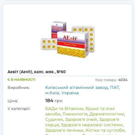
Аевіт (Aevit), капс. мяк., №60
Є В НАЯВНОСТІ
Код товару:
4034
Київський вітамінний завод, ПАТ,
Виробник:
м.Київ, Україна
184
грн
Ціна:
БАДи та Вітаміни
,
Вушні та очні
У категорії:
засоби
,
Гінекологія
,
Дерматологічні
,
Судинні
,
Здоров'я очей
,
Здоров'я
серця
,
Здоров'я нервової системи
,
Здоров'я печінки
,
Кістки та суглоби
,