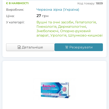
Є В НАЯВНОСТІ
Код товару:
1809
Червона зірка (Україна)
Виробник:
27
грн
Ціна:
Вушні та очні засоби
,
Гепатологія
,
У категорії:
Гінекологія
,
Дерматологічні
,
Знеболюючі
,
Опорно-руховий
апарат
,
Урологія
,
Шлунково-кишкові
Детальніше
Резервувати