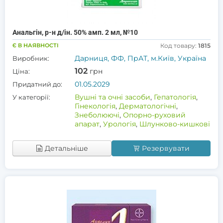
Анальгін, р-н д/ін. 50% амп. 2 мл, №10
Є В НАЯВНОСТІ
Код товару:
1815
Дарниця, ФФ, ПрАТ, м.Київ, Україна
Виробник:
102
грн
Ціна:
01.05.2029
Придатний до:
Вушні та очні засоби
,
Гепатологія
,
У категорії:
Гінекологія
,
Дерматологічні
,
Знеболюючі
,
Опорно-руховий
апарат
,
Урологія
,
Шлунково-кишкові
Детальніше
Резервувати