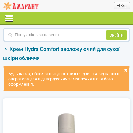
Вхід
Пошук
ліків
за
Крем Hydra Comfort зволожуючий для сухої
назвою
шкіри обличчя
Будь ласка, обов'язково дочекайтеся дзвінка від нашого
оператора для підтвердження замовлення після його
оформлення.