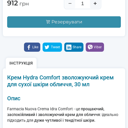
912
грн
Резервувати
Like
Tweet
Share
Viber
ІНСТРУКЦІЯ
Крем Hydra Comfort зволожуючий крем
для сухої шкіри обличчя, 30 мл
Опис
Farmacia Nuova Crema Idra Comfort - це
прощаючий,
заспокійливий і зволожуючий крем для обличчя
: ідеально
підходить для
дуже чутливої і тендітної шкіри.