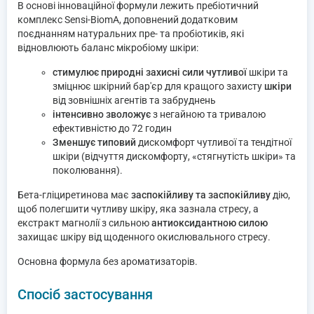
В основі інноваційної формули лежить пребіотичний
комплекс Sensi-BiomA, доповнений додатковим
поєднанням натуральних пре- та пробіотиків, які
відновлюють баланс мікробіому шкіри:
стимулює природні захисні сили чутливої
шкіри та
зміцнює шкірний бар'єр для кращого захисту
шкіри
від зовнішніх агентів та забруднень
інтенсивно зволожує
з негайною та тривалою
ефективністю до 72 годин
Зменшує типовий
дискомфорт чутливої та тендітної
шкіри (відчуття дискомфорту, «стягнутість шкіри» та
поколювання).
Бета-гліциретинова має
заспокійливу та заспокійливу
дію,
щоб полегшити чутливу шкіру, яка зазнала стресу, а
екстракт магнолії з сильною
антиоксидантною силою
захищає шкіру від щоденного окислювального стресу.
Основна формула без ароматизаторів.
Спосіб застосування