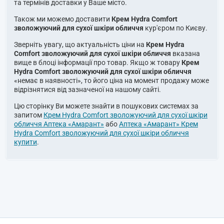
та термінів доставки у Ваше місто.
Також ми можемо доставити
Крем Hydra Comfort
зволожуючий для сухої шкіри обличчя
кур'єром по Києву.
Зверніть увагу, що актуальність ціни на
Крем Hydra
Comfort зволожуючий для сухої шкіри обличчя
вказана
вище в блоці інформації про товар. Якщо ж товару
Крем
Hydra Comfort зволожуючий для сухої шкіри обличчя
«немає в наявності», то його ціна на момент продажу може
відрізнятися від зазначеної на нашому сайті.
Цю сторінку Ви можете знайти в пошукових системах за
запитом
Крем Hydra Comfort зволожуючий для сухої шкіри
обличчя Аптека «Амарант»
або
Аптека «Амарант» Крем
Hydra Comfort зволожуючий для сухої шкіри обличчя
купити
.