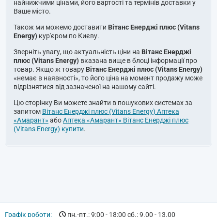
найнижчими цінами, його вартості та термінів доставки у
Ваше місто.
Також ми можемо доставити
Вітанс Енерджі плюс (Vitans
Energy)
кур'єром по Києву.
Зверніть увагу, що актуальність ціни на
Вітанс Енерджі
плюс (Vitans Energy)
вказана вище в блоці інформації про
товар. Якщо ж товару
Вітанс Енерджі плюс (Vitans Energy)
«немає в наявності», то його ціна на момент продажу може
відрізнятися від зазначеної на нашому сайті.
Цю сторінку Ви можете знайти в пошукових системах за
запитом
Вітанс Енерджі плюс (Vitans Energy) Аптека
«Амарант»
або
Аптека «Амарант» Вітанс Енерджі плюс
(Vitans Energy) купити
.
Графік роботи:
пн.-пт.: 9:00 - 18:00 сб.: 9.00 - 13.00