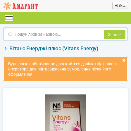
Вхід
Пошук
ліків
за
Вітанс Енерджі плюс (Vitans Energy)
назвою
Будь ласка, обов'язково дочекайтеся дзвінка від нашого
оператора для підтвердження замовлення після його
оформлення.