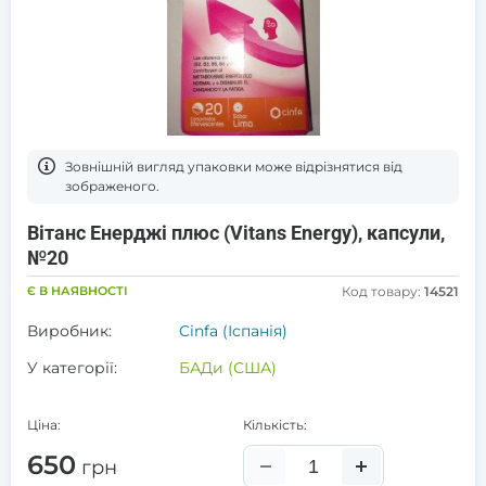
Зовнішній вигляд упаковки може відрізнятися від
зображеного.
Вітанс Енерджі плюс (Vitans Energy), капсули,
№20
Є В НАЯВНОСТІ
Код товару:
14521
Виробник:
Cinfa (Іспанія)
У категорії:
БАДи (США)
Ціна:
Кількість:
650
грн