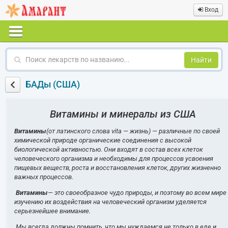
Вход
Поиск
лекарств
по
БАДы (США)
названию
Витамины и минералы из США
Витамины
(от латинского слова vita — жизнь) — различные по своей
химической природе органические соединения с высокой
биологической активностью. Они входят в состав всех клеток
человеческого организма и необходимы для процессов усвоения
пищевых веществ, роста и восстановления клеток, других жизненно
важных процессов.
Витамины
— это своеобразное чудо природы, и поэтому во всем мире
изучению их воздействия на человеческий организм уделяется
серьезнейшее внимание.
Мы всегда должны помнить, что мы нуждаемся не только в еде и