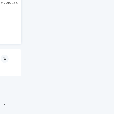
а:
2010234
к от
срок