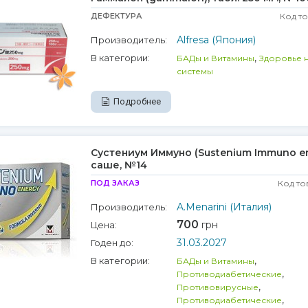
ДЕФЕКТУРА
Код т
Alfresa (Япония)
Производитель:
,
В категории:
БАДы и Витамины
Здоровье 
системы
Подробнее
Сустениум Иммуно (Sustenium Immuno en
саше, №14
ПОД ЗАКАЗ
Код то
A.Menarini (Италия)
Производитель:
700
грн
Цена:
31.03.2027
Годен до:
,
В категории:
БАДы и Витамины
,
Противодиабетические
,
Противовирусные
,
Противодиабетические