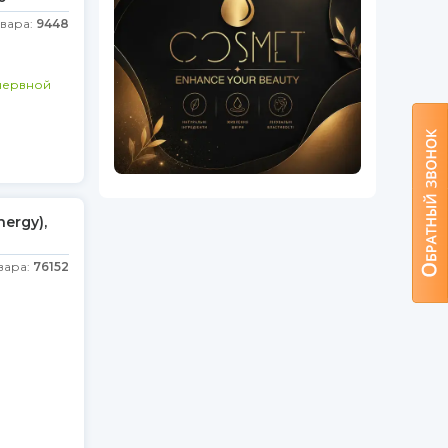
овара:
9448
нервной
ergy),
вара:
76152