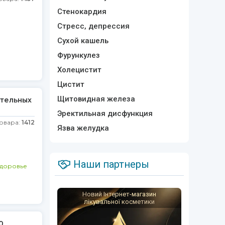
Стенокардия
Стресс, депрессия
Сухой кашель
Фурункулез
Холецистит
Цистит
Щитовидная железа
тельных
Эректильная дисфункция
товара:
1412
Язва желудка
Наши партнеры
доровье
Новий Інтернет-магазин
лікувальної косметики
0