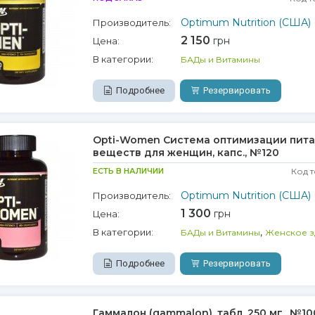
Optimum Nutrition (США)
Производитель:
2 150
грн
Цена:
В категории:
БАДы и Витамины
Подробнее
Резервировать
Opti-Women Система оптимизации пита
веществ для женщин, капс., №120
ЕСТЬ В НАЛИЧИИ
Код 
Optimum Nutrition (США)
Производитель:
1 300
грн
Цена:
,
В категории:
БАДы и Витамины
Женское з
Подробнее
Резервировать
Гаммалон (gammalon), табл. 250 мг., №10