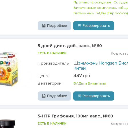
,
Противопростудные
Сосуди
Витаминные комплексы общ
Витамины и БАДы (Евросоюз)
Подробнее
Резервировать
5 дней диет. доб., капс., №60
ЕСТЬ В НАЛИЧИИ
Код това
Шэньчжэнь Hongsen Биол
Производитель:
Китай
337
грн
Цена:
В категории:
БАДы и Витамины
Подробнее
Резервировать
5-НТР Грифония, 100мг капс., №60
ЕСТЬ В НАЛИЧИИ
Код това