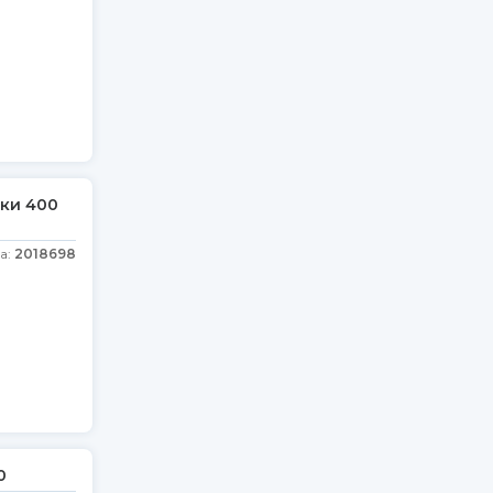
тки 400
а:
2018698
0