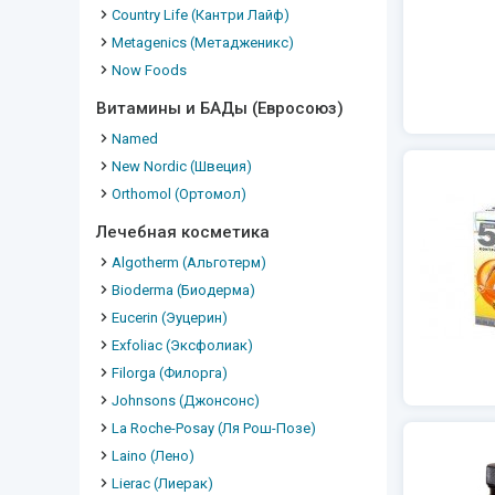
Country Life (Кантри Лайф)
Metagenics (Метадженикс)
Now Foods
Витамины и БАДы (Евросоюз)
Named
New Nordic (Швеция)
Orthomol (Ортомол)
Лечебная косметика
Algotherm (Альготерм)
Bioderma (Биодерма)
Eucerin (Эуцерин)
Exfoliac (Эксфолиак)
Filorga (Филорга)
Johnsons (Джонсонс)
La Roche-Posay (Ля Рош-Позе)
Laino (Лено)
Lierac (Лиерак)