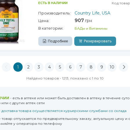
ЕСТЬ В НАЛИЧИИ
Код товар
Country Life, USA
Производитель:
907
грн
Цена:
В категории:
БАДы и Витамины
Подробнее
Резервировать
1
2
3
4
5
6
7
8
9
10
Найдено товаров - 1213, показано с 1 по 10
ИЧИИ
- есть в аптеке или может быть доставлен в аптеку в течение суто
или с других аптек сети
- доставка товара осуществляется курьерскими службами со склада
- товар отпускается по предварительному заказу, актуальную цену и 
очняйте у оператора по телефону