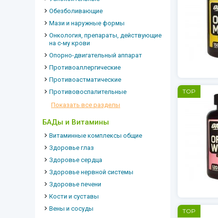
Обезболивающие
Мази и наружные формы
Онкология, препараты, действующие
на с-му крови
Опорно-двигательный аппарат
Противоаллергические
Противоастматические
TOP
Противовоспалительные
Показать все разделы
БАДы и Витамины
Витаминные комплексы общие
Здоровье глаз
Здоровье сердца
Здоровье нервной системы
Здоровье печени
Кости и суставы
Вены и сосуды
TOP