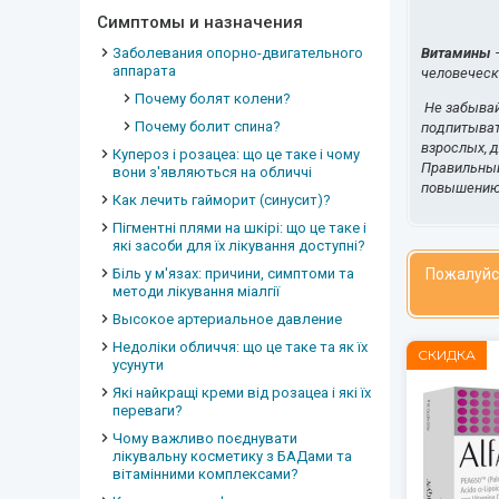
Симптомы и назначения
Заболевания опорно-двигательного
Витамины
—
аппарата
человеческ
Почему болят колени?
Не забывай
Почему болит спина?
подпитыват
взрослых, д
Купероз і розацеа: що це таке і чому
Правильный
вони з'являються на обличчі
повышению 
Как лечить гайморит (синусит)?
Пігментні плями на шкірі: що це таке і
які засоби для їх лікування доступні?
Біль у м'язах: причини, симптоми та
Пожалуйс
методи лікування міалгії
Высокое артериальное давление
Недоліки обличчя: що це таке та як їх
СКИДКА
усунути
Які найкращі креми від розацеа і які їх
переваги?
Чому важливо поєднувати
лікувальну косметику з БАДами та
вітамінними комплексами?