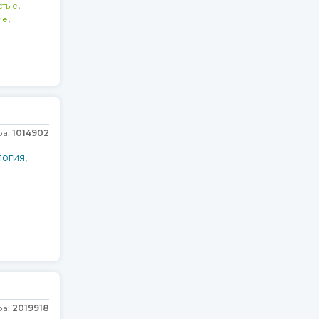
,
стые
,
ие
ра:
1014902
огия,
ра:
2019918