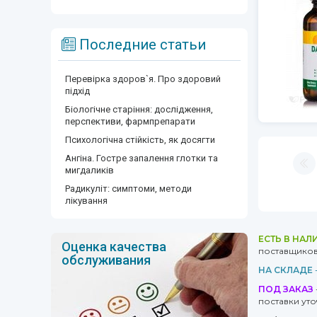
Последние статьи
Перевірка здоров`я. Про здоровий
підхід
Біологічне старіння: дослідження,
перспективи, фармпрепарати
Психологічна стійкість, як досягти
Ангіна. Гостре запалення глотки та
мигдаликів
Радикуліт: симптоми, методи
лікування
ЕСТЬ В НАЛ
Оценка качества
поставщиков 
обслуживания
НА СКЛАДЕ
ПОД ЗАКАЗ
поставки ут