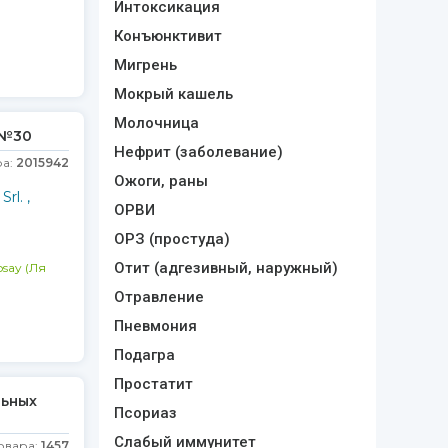
Интоксикация
Конъюнктивит
Мигрень
Мокрый кашель
Молочница
 №30
Нефрит (заболевание)
ра:
2015942
Ожоги, раны
rl. ,
ОРВИ
ОРЗ (простуда)
Отит (адгезивный, наружный)
say (Ля
Отравление
Пневмония
Подагра
Простатит
льных
Псориаз
Слабый иммунитет
овара:
1457