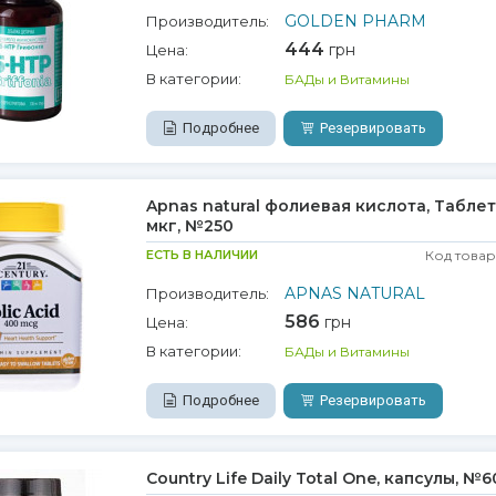
GOLDEN PHARM
Производитель:
444
грн
Цена:
В категории:
БАДы и Витамины
Подробнее
Резервировать
Apnas natural фолиевая кислота, Табле
мкг, №250
ЕСТЬ В НАЛИЧИИ
Код товар
APNAS NATURAL
Производитель:
586
грн
Цена:
В категории:
БАДы и Витамины
Подробнее
Резервировать
Country Life Daily Total One, капсулы, №6