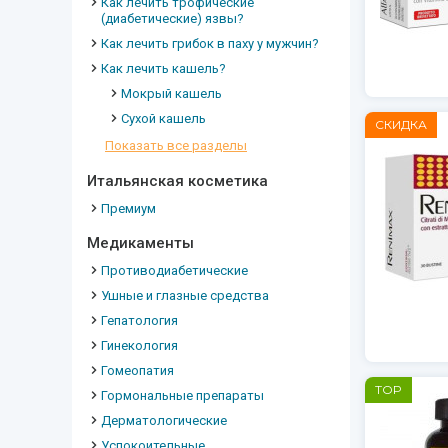
Как лечить трофические
(диабетические) язвы?
Как лечить грибок в паху у мужчин?
Как лечить кашель?
Мокрый кашель
Сухой кашель
СКИДКА
Показать все разделы
Итальянская косметика
Премиум
Медикаменты
Противодиабетические
Ушные и глазные средства
Гепатология
Гинекология
Гомеопатия
TOP
Гормональные препараты
Дерматологические
Успокоительные