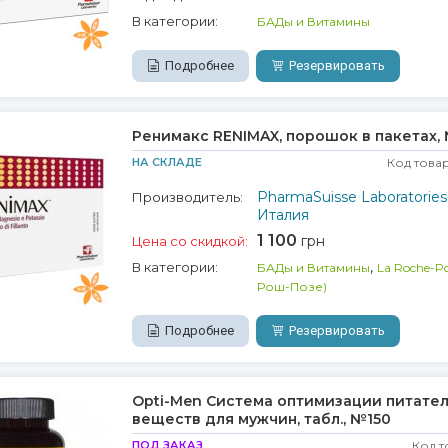
В категории:
БАДы и Витамины
Подробнее
Резервировать
Ренимакс RENIMAX, порошок в пакетах,
НА СКЛАДЕ
Код това
PharmaSuisse Laboratories S
Производитель:
Италия
1 100
грн
Цена со скидкой:
,
В категории:
БАДы и Витамины
La Roche-Po
Рош-Позе)
Подробнее
Резервировать
Opti-Men Система оптимизации питате
веществ для мужчин, табл., №150
ПОД ЗАКАЗ
Код т