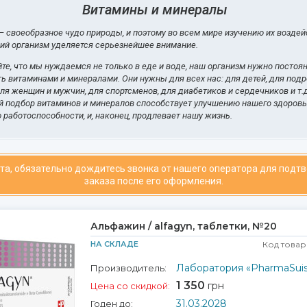
Витамины и минералы
 своеобразное чудо природы, и поэтому во всем мире изучению их воздей
ий организм уделяется серьезнейшее внимание.
те, что мы нуждаемся не только в еде и воде, наш организм нужно постоя
ь витаминами и минералами. Они нужны для всех нас: для детей, для подр
ля женщин и мужчин, для спортсменов, для диабетиков и сердечников и т.д
 подбор витаминов и минералов способствует улучшению нашего здоровь
работоспособности, и, наконец, продлевает нашу жизнь.
та, обязательно дождитесь звонка от нашего оператора для подт
заказа после его оформления.
Альфажин / alfagyn, таблетки, №20
НА СКЛАДЕ
Код товар
Лаборатория «РharmaSuis
Производитель:
1 350
грн
Цена со скидкой:
31.03.2028
Годен до: