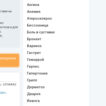
Ангина
ствия на
Анемия
Атеросклероз
нко
Бессонница
остков и для
..
Боль в суставах
я,
Бронхит
Варикоз
Гастрит
верждения
Геморрой
Герпес
Гипертония
Грипп
а:
2018882
Дерматоз
se»,
Диарея
Изжога